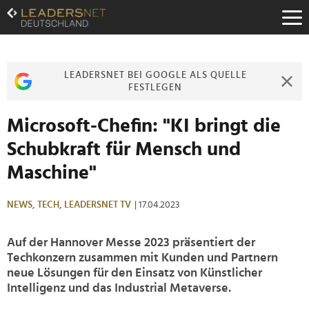
Zum
Inhalt
Zur
Fußzeilen-
Navigation
LEADERSNET BEI GOOGLE ALS QUELLE
Zur
FESTLEGEN
Hauptnavigation
Microsoft-Chefin: "KI bringt die
Schubkraft für Mensch und
Maschine"
NEWS,
TECH,
LEADERSNET TV
| 17.04.2023
Auf der Hannover Messe 2023 präsentiert der
Techkonzern zusammen mit Kunden und Partnern
neue Lösungen für den Einsatz von Künstlicher
Intelligenz und das Industrial Metaverse.