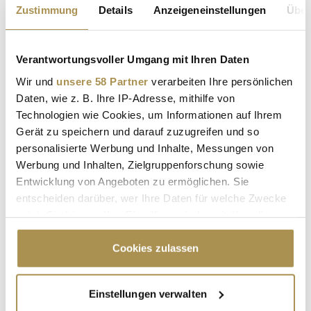
Zustimmung
Details
Anzeigeneinstellungen
Über
Verantwortungsvoller Umgang mit Ihren Daten
Wir und
unsere 58 Partner
verarbeiten Ihre persönlichen
Daten, wie z. B. Ihre IP-Adresse, mithilfe von
Technologien wie Cookies, um Informationen auf Ihrem
MICROSOFT
KI
KÜNSTLICHE INTELLIGENZ
Gerät zu speichern und darauf zuzugreifen und so
personalisierte Werbung und Inhalte, Messungen von
HANNOVER MESSE
SIEMENS
NIKOLAI RIZZO
Werbung und Inhalten, Zielgruppenforschung sowie
INDESTRIAL METAVERSE
Entwicklung von Angeboten zu ermöglichen. Sie
entscheiden darüber, wer Ihre Daten für welche Zwecke
nutzt. Sie können Ihre Einwilligung jederzeit über die
Kommentar veröffentlichen
Cookie-Erklärung oder durch Klicken auf das Privacy
Trigger Symbol ändern oder widerrufen
Cookies zulassen
Autor:
*
Wenn Sie es erlauben, würden wir auch gerne:
Einstellungen verwalten
Informationen über Ihre geografische Lage