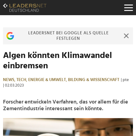
Zum
Inhalt
Zur
Fußzeilen-
Navigation
LEADERSNET BEI GOOGLE ALS QUELLE
Zur
FESTLEGEN
Hauptnavigation
Algen könnten Klimawandel
einbremsen
NEWS,
TECH,
ENERGIE & UMWELT,
BILDUNG & WISSENSCHAFT
| pte
| 02.03.2023
Forscher entwickeln Verfahren, das vor allem für die
Zementindustrie interessant sein könnte.
>