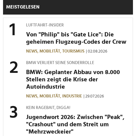
personalisieren, Funktionen für soziale Medien anbieten
MEISTGELESEN
zu können und die Zugriffe auf unsere Website zu
analysieren. Außerdem geben wir Informationen zu Ihrer
LUFTFAHRT-INSIDER
Verwendung unserer Website an unsere Partner für
Von "Philip" bis "Gate Lice": Die
soziale Medien, Werbung und Analysen weiter. Unsere
geheimen Flugzeug-Codes der Crew
Partner führen diese Informationen möglicherweise mit
weiteren Daten zusammen, die Sie ihnen bereitgestellt
NEWS,
MOBILITÄT,
TOURISMUS
| 02.08.2026
haben oder die sie im Rahmen Ihrer Nutzung der Dienste
BMW VERLIERT SEINE SONDERROLLE
gesammelt haben.
BMW: Geplanter Abbau von 8.000
Stellen zeigt die Krise der
Autoindustrie
NEWS,
MOBILITÄT,
INDUSTRIE
| 29.07.2026
KEIN RAGEBAIT, DIGGA!
Jugendwort 2026: Zwischen "Peak",
"Crashout" und dem Streit um
"Mehrzweckeier"