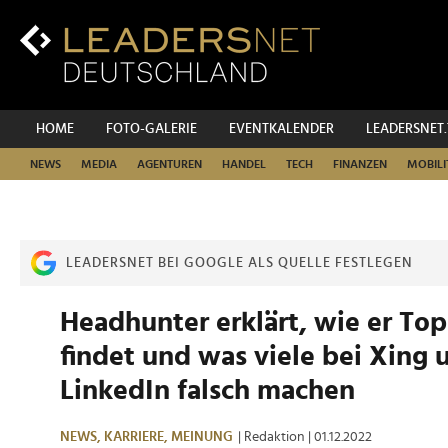
Zum
Inhalt
Zur
Fußzeilen-
Navigation
Zur
HOME
FOTO-GALERIE
EVENTKALENDER
LEADERSNET
Hauptnavigation
NEWS
MEDIA
AGENTUREN
HANDEL
TECH
FINANZEN
MOBILI
LEADERSNET BEI GOOGLE ALS QUELLE FESTLEGEN
Headhunter erklärt, wie er To
findet und was viele bei Xing 
LinkedIn falsch machen
NEWS,
KARRIERE,
MEINUNG
| Redaktion
| 01.12.2022