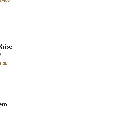
SMUS
Krise
e
TRIE
:
dem