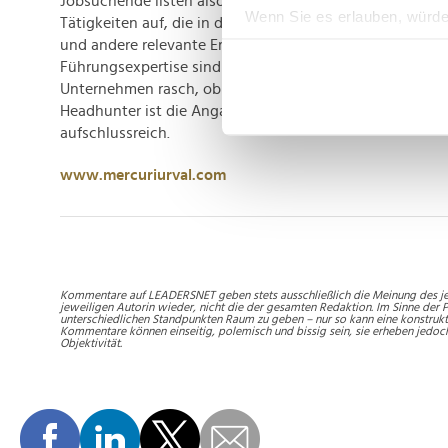
Jobsuchende listen also besser Auszeichnungen oder e
Wenn Sie es erlauben, würde
Tätigkeiten auf, die in den beruflichen Kontext passen. 
Informationen über Ih
und andere relevante Erfahrungen wie die bereits gesa
Führungsexpertise sind für Arbeitnehmer von Interesse.
Ihr Gerät durch aktiv
Unternehmen rasch, ob eine Fachkraft ins Team passen 
Erfahren Sie mehr darüber, w
Headhunter ist die Angabe qualifizierender Erfahrungen 
Einzelheiten
fest.
aufschlussreich.
Wir verwenden Cookies, um I
www.mercuriurval.com
und die Zugriffe auf unsere 
Website an unsere Partner fü
möglicherweise mit weiteren
der Dienste gesammelt habe
Kommentare auf LEADERSNET geben stets ausschließlich die Meinung des je
jeweiligen Autorin wieder, nicht die der gesamten Redaktion. Im Sinne der P
unterschiedlichen Standpunkten Raum zu geben – nur so kann eine konstrukt
Kommentare können einseitig, polemisch und bissig sein, sie erheben jedoc
Objektivität.