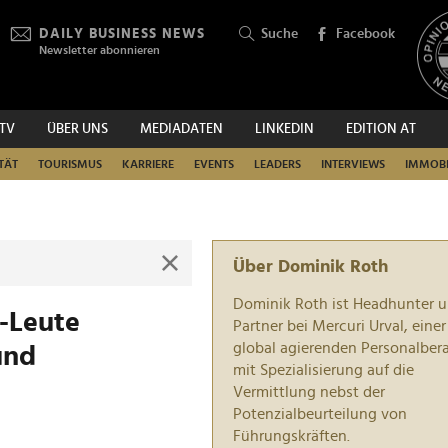
DAILY BUSINESS NEWS
Suche
Facebook
Newsletter abonnieren
.TV
ÜBER UNS
MEDIADATEN
LINKEDIN
EDITION AT
SUCHEN
TÄT
TOURISMUS
KARRIERE
EVENTS
LEADERS
INTERVIEWS
IMMOBI
Über Dominik Roth
Dominik Roth ist Headhunter 
p-Leute
Partner bei Mercuri Urval, einer
global agierenden Personalber
und
mit Spezialisierung auf die
Vermittlung nebst der
Potenzialbeurteilung von
Führungskräften.