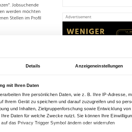
nzen". Jobsuchende
nden werden möchten
Advertisement
en Stellen im Profil
ationen sind für
che Budgets wurden
steigert? Diese Daten
Details
Anzeigeneinstellungen
n. Jobsuchende
hlen und Fakten –
er oder Headhunter nur
g mit Ihren Daten
lich: Sensible
erarbeiten Ihre persönlichen Daten, wie z. B. Ihre IP-Adresse, m
uf Ihrem Gerät zu speichern und darauf zuzugreifen und so pers
Advertisement
ung und Inhalten, Zielgruppenforschung sowie Entwicklung von
 Ihre Daten für welche Zwecke nutzt. Sie können Ihre Einwilligun
en für die privaten
 auf das Privacy Trigger Symbol ändern oder widerrufen
gskräfte-Niveau.