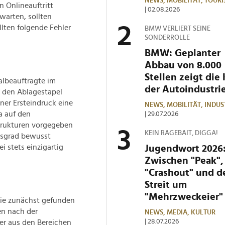
NEWS,
MOBILITÄT,
TOURI
n Onlineauftritt
| 02.08.2026
 warten, sollten
llten folgende Fehler
BMW VERLIERT SEINE
SONDERROLLE
BMW: Geplanter
Abbau von 8.000
Stellen zeigt die 
albeauftragte im
der Autoindustri
f den Ablagestapel
ner Ersteindruck eine
NEWS,
MOBILITÄT,
INDUS
a auf den
| 29.07.2026
trukturen vorgegeben
KEIN RAGEBAIT, DIGGA!
ngsgrad bewusst
i stets einzigartig
Jugendwort 2026
Zwischen "Peak",
"Crashout" und 
Streit um
"Mehrzweckeier"
sie zunächst gefunden
en nach der
NEWS,
MEDIA,
KULTUR
| 28.07.2026
r aus den Bereichen