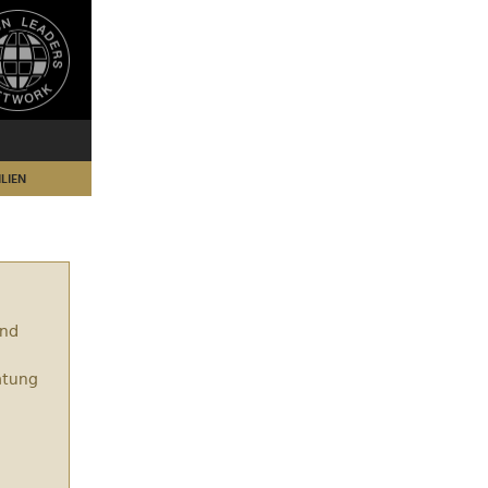
LIEN
und
atung