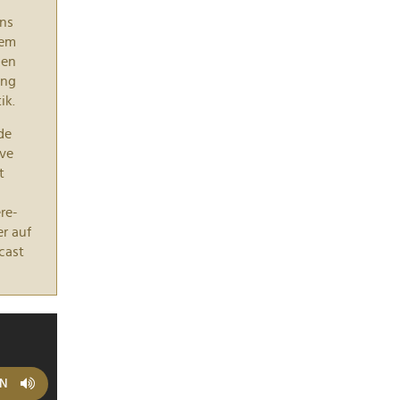
ons
dem
len
ing
ik.
de
ive
t
re-
r auf
cast
EN