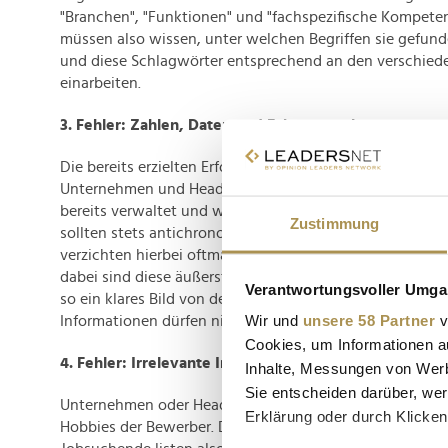
"Branchen", "Funktionen" und "fachspezifische Kompete
müssen also wissen, unter welchen Begriffen sie gefu
und diese Schlagwörter entsprechend an den verschieden
einarbeiten.
3. Fehler: Zahlen, Daten und Fakten weglassen
Die bereits erzielten Erfolge in verschiedenen Berufssitu
Unternehmen und Headhunter besonders wichtig: Wel
bereits verwaltet und wie wurden damit die Umsätze ge
Zustimmung
sollten stets antichronologisch im Profil aufgeführt sei
verzichten hierbei oftmals auf die Angabe relevanter Za
dabei sind diese äußerst wichtig, da sich der Arbeitgeb
Verantwortungsvoller Umgan
so ein klares Bild von dem Bewerber machen kann. Natür
Wir und
unsere 58 Partner
v
Informationen dürfen nicht geteilt werden.
Cookies, um Informationen a
4. Fehler: Irrelevante Informationen bereitstellen
Inhalte, Messungen von Werb
Sie entscheiden darüber, wer
Unternehmen oder Headhunter interessieren sich nur selt
Erklärung oder durch Klicken
Hobbies der Bewerber. Das gilt insbesondere auf Führun