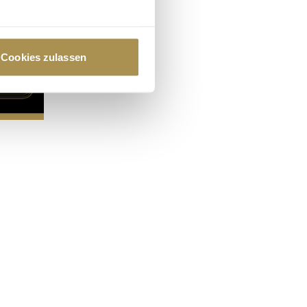
au sein können
zieren
Cookies zulassen
hre Präferenzen im
Abschnitt
 Medien anbieten zu können
hrer Verwendung unserer
 führen diese Informationen
ie im Rahmen Ihrer Nutzung