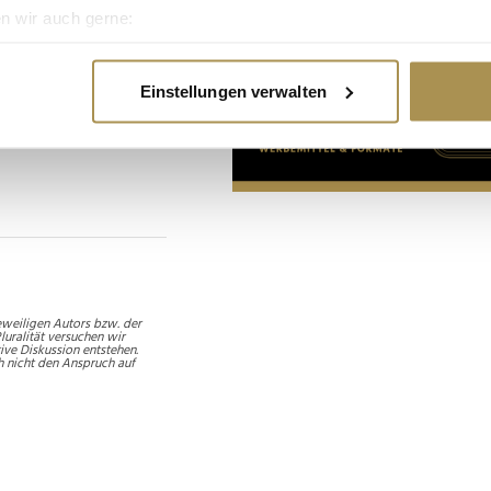
hrenamtliche
n wir auch gerne:
Auch Qualifikationen
re geografische Lage erfassen, welche bis auf einige Meter gen
mmelte
 So erkennen nicht nur
es Scannen nach bestimmten Merkmalen (Fingerprinting) identifi
Einstellungen verwalten
könnte. Für einen
ie Ihre persönlichen Daten verarbeitet werden, und legen Sie I
ebenfalls
nhalte und Anzeigen zu personalisieren, Funktionen für soziale
Website zu analysieren. Außerdem geben wir Informationen zu I
r soziale Medien, Werbung und Analysen weiter. Unsere Partner
 Daten zusammen, die Sie ihnen bereitgestellt haben oder die s
n.
weiligen Autors bzw. der
luralität versuchen wir
ive Diskussion entstehen.
h nicht den Anspruch auf