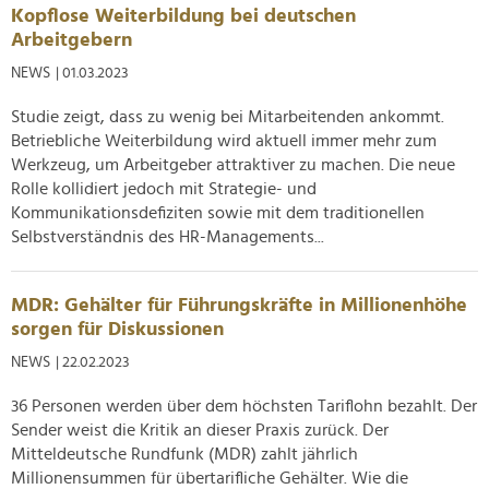
Kopflose Weiterbildung bei deutschen
analysieren. Außerdem geben wir Informationen zu Ihrer
Arbeitgebern
Verwendung unserer Website an unsere Partner für
soziale Medien, Werbung und Analysen weiter. Unsere
NEWS
| 01.03.2023
Partner führen diese Informationen möglicherweise mit
Studie zeigt, dass zu wenig bei Mitarbeitenden ankommt.
weiteren Daten zusammen, die Sie ihnen bereitgestellt
Betriebliche Weiterbildung wird aktuell immer mehr zum
haben oder die sie im Rahmen Ihrer Nutzung der Dienste
Werkzeug, um Arbeitgeber attraktiver zu machen. Die neue
gesammelt haben.
Rolle kollidiert jedoch mit Strategie- und
Kommunikationsdefiziten sowie mit dem traditionellen
Selbstverständnis des HR-Managements...
MDR: Gehälter für Führungskräfte in Millionenhöhe
sorgen für Diskussionen
NEWS
| 22.02.2023
36 Personen werden über dem höchsten Tariflohn bezahlt. Der
Sender weist die Kritik an dieser Praxis zurück. Der
Mitteldeutsche Rundfunk (MDR) zahlt jährlich
Millionensummen für übertarifliche Gehälter. Wie die