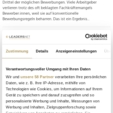
Drittel der möglichen Bewerbungen. Viele Arbeitgeber
verlieren trotz des oft beklagten Fachkräftemangels
Bewerber:innen, weil sie auf konventionelle
Bewerbungsregeln beharren. Das ist ein Ergebnis...
Augen auf beim Lebenslauf: Nach diesen zehn
Fähigkeiten suchen Personaler am öftesten
NEWS
| 04.05.2023
Zustimmung
Details
Anzeigeneinstellungen
Über
LinkedIn hat erhoben, welche Skills bei personalsuchenden
User:innen am gefragtesten sind. Die Ergebnisse sind
Verantwortungsvoller Umgang mit Ihren Daten
ungewöhnlich Sie haben einen Abschluss in Wirtschaft an der
Eliteuniversität, umfassende Programmier-Skills und sprechen
Wir und
unsere 58 Partner
verarbeiten Ihre persönlichen
fließend fünf Sprachen? Das ist alles schön und gut. Doch wie
Daten, wie z. B. Ihre IP-Adresse, mithilfe von
es...
Technologien wie Cookies, um Informationen auf Ihrem
Gerät zu speichern und darauf zuzugreifen und so
personalisierte Werbung und Inhalte, Messungen von
Bye-bye Norm: Ein beeindruckender Lebenslauf ist
Werbung und Inhalten, Zielgruppenforschung sowie
kein Indikator mehr