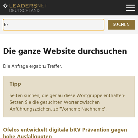
Zum
Inhalt
Zur
Fußzeilen-
SUCHEN
Navigation
Zur
Hauptnavigation
Die ganze Website durchsuchen
Die Anfrage ergab 13 Treffer.
Tipp
Seiten suchen, die genau diese Wortgruppe enthalten:
Setzen Sie die gesuchten Wörter zwischen
Anführungszeichen: zb "Vorname Nachname".
Ofelos entwickelt digitale bKV Prävention gegen
hohe Ausfallquoten