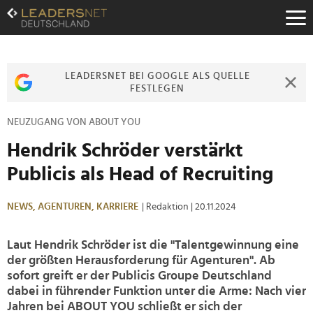
Zum
Inhalt
Zur
Fußzeilen-
Navigation
LEADERSNET BEI GOOGLE ALS QUELLE
Zur
FESTLEGEN
Hauptnavigation
NEUZUGANG VON ABOUT YOU
Hendrik Schröder verstärkt
Publicis als Head of Recruiting
NEWS,
AGENTUREN,
KARRIERE
| Redaktion
| 20.11.2024
Laut Hendrik Schröder ist die "Talentgewinnung eine
der größten Herausforderung für Agenturen". Ab
sofort greift er der Publicis Groupe Deutschland
dabei in führender Funktion unter die Arme: Nach vier
Jahren bei ABOUT YOU schließt er sich der