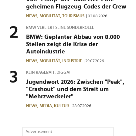
Partner führen diese Informationen möglicherweise mit
geheimen Flugzeug-Codes der Crew
weiteren Daten zusammen, die Sie ihnen bereitgestellt
NEWS,
MOBILITÄT,
TOURISMUS
| 02.08.2026
haben oder die sie im Rahmen Ihrer Nutzung der Dienste
gesammelt haben.
BMW VERLIERT SEINE SONDERROLLE
BMW: Geplanter Abbau von 8.000
Stellen zeigt die Krise der
Autoindustrie
NEWS,
MOBILITÄT,
INDUSTRIE
| 29.07.2026
KEIN RAGEBAIT, DIGGA!
Jugendwort 2026: Zwischen "Peak",
"Crashout" und dem Streit um
"Mehrzweckeier"
NEWS,
MEDIA,
KULTUR
| 28.07.2026
Advertisement