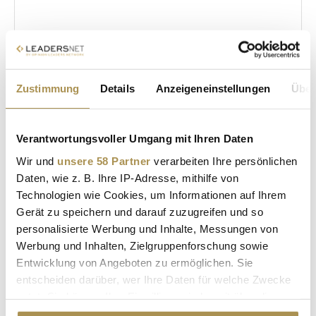
Sicherheitscode bestätigen:
*
Zustimmung
Details
Anzeigeneinstellungen
Über
Verantwortungsvoller Umgang mit Ihren Daten
Wir und
unsere 58 Partner
verarbeiten Ihre persönlichen
Daten, wie z. B. Ihre IP-Adresse, mithilfe von
Technologien wie Cookies, um Informationen auf Ihrem
Gerät zu speichern und darauf zuzugreifen und so
* Pflichtfelder.
ABSENDEN
personalisierte Werbung und Inhalte, Messungen von
Werbung und Inhalten, Zielgruppenforschung sowie
Entwicklung von Angeboten zu ermöglichen. Sie
LEADERSNET.TV
entscheiden darüber, wer Ihre Daten für welche Zwecke
nutzt. Sie können Ihre Einwilligung jederzeit über die
LAUTSCHALTEN
Cookie-Erklärung oder durch Klicken auf das Privacy