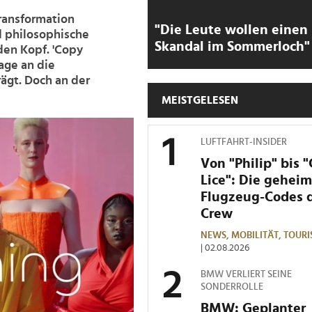
Transformation
"Die Leute wollen einen
d philosophische
Skandal im Sommerloch"
den Kopf. 'Copy
age an die
rägt. Doch an der
MEISTGELESEN
LUFTFAHRT-INSIDER
Von "Philip" bis 
Lice": Die gehei
Flugzeug-Codes 
Crew
NEWS,
MOBILITÄT,
TOURI
| 02.08.2026
BMW VERLIERT SEINE
SONDERROLLE
BMW: Geplanter