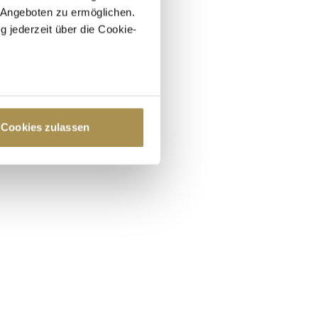
 Angeboten zu ermöglichen.
g jederzeit über die Cookie-
au sein können
zieren
Cookies zulassen
hre Präferenzen im
Abschnitt
 Medien anbieten zu können
hrer Verwendung unserer
 führen diese Informationen
ie im Rahmen Ihrer Nutzung