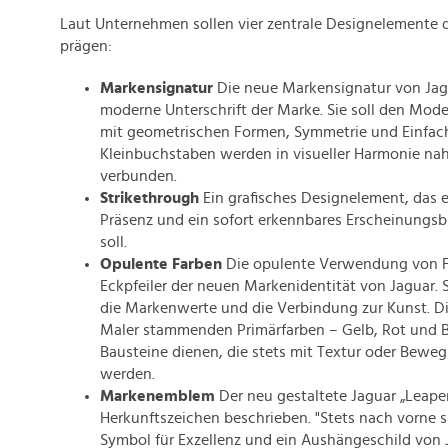
Laut Unternehmen sollen vier zentrale Designelemente d
prägen:
Markensignatur
Die neue Markensignatur von Jagu
moderne Unterschrift der Marke. Sie soll den Mode
mit geometrischen Formen, Symmetrie und Einfach
Kleinbuchstaben werden in visueller Harmonie nah
verbunden.
Strikethrough
Ein grafisches Designelement, das
Präsenz und ein sofort erkennbares Erscheinungsbi
soll.
Opulente Farben
Die opulente Verwendung von Fa
Eckpfeiler der neuen Markenidentität von Jaguar. S
die Markenwerte und die Verbindung zur Kunst. Die
Maler stammenden Primärfarben – Gelb, Rot und Bl
Bausteine dienen, die stets mit Textur oder Beweg
werden.
Markenemblem
Der neu gestaltete Jaguar „Leaper
Herkunftszeichen beschrieben. "Stets nach vorne sp
Symbol für Exzellenz und ein Aushängeschild von 