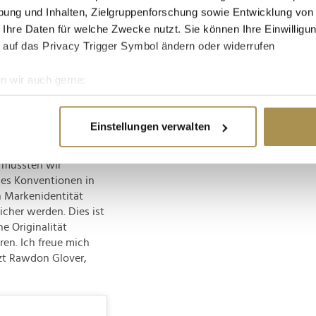
ung und Inhalten, Zielgruppenforschung sowie Entwicklung von
 Ihre Daten für welche Zwecke nutzt. Sie können Ihre Einwilligun
 auf das Privacy Trigger Symbol ändern oder widerrufen
Dezember (MET) auf der
ntiert ein Design
n wir auch gerne:
rpert. Mit Galerien
re geografische Lage erfassen, welche bis auf einige Meter gen
 als Förderer moderner
es Scannen nach bestimmten Merkmalen (Fingerprinting) identifi
es Markenversprechen
Einstellungen verwalten
ie Ihre persönlichen Daten verarbeitet werden, und legen Sie I
 mussten wir
 es Konventionen in
nhalte und Anzeigen zu personalisieren, Funktionen für soziale
en Markenidentität
Website zu analysieren. Außerdem geben wir Informationen zu I
her werden. Dies ist
r soziale Medien, Werbung und Analysen weiter. Unsere Partner
e Originalität
 Daten zusammen, die Sie ihnen bereitgestellt haben oder die s
en. Ich freue mich
n.
nzt Rawdon Glover,