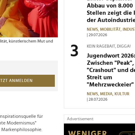
Abbau von 8.000
Stellen zeigt die 
der Autoindustri
NEWS,
MOBILITÄT,
INDUS
| 29.07.2026
lität, künstlerischem Mut und
KEIN RAGEBAIT, DIGGA!
Jugendwort 2026
Zwischen "Peak",
"Crashout" und 
Streit um
ETZT ANMELDEN
"Mehrzweckeier"
NEWS,
MEDIA,
KULTUR
| 28.07.2026
Inspirationsquelle für
Advertisement
ente Modernismus"
r Markenphilosophie.