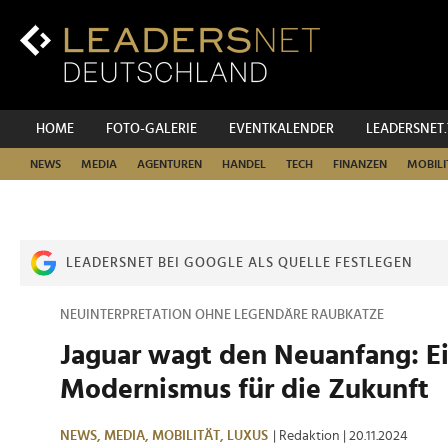
Zum
Inhalt
Zur
Fußzeilen-
Navigation
Zur
HOME
FOTO-GALERIE
EVENTKALENDER
LEADERSNET
Hauptnavigation
NEWS
MEDIA
AGENTUREN
HANDEL
TECH
FINANZEN
MOBILI
LEADERSNET BEI GOOGLE ALS QUELLE FESTLEGEN
NEUINTERPRETATION OHNE LEGENDÄRE RAUBKATZE
Jaguar wagt den Neuanfang: E
Modernismus für die Zukunft
NEWS,
MEDIA,
MOBILITÄT,
LUXUS
| Redaktion
| 20.11.2024