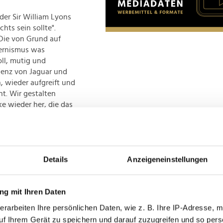
nder Sir William Lyons
hts sein sollte".
 Die von Grund auf
dernismus was
ll, mutig und
Essenz von Jaguar und
, wieder aufgreift und
ht. Wir gestalten
ke wieder her, die das
chert,“ betont Gerry
on Musk
zeigt sich
 einziges Mal auch nur
Details
Anzeigeneinstellungen
gar von der
g mit Ihren Daten
erarbeiten Ihre persönlichen Daten, wie z. B. Ihre IP-Adresse, m
uf Ihrem Gerät zu speichern und darauf zuzugreifen und so pers