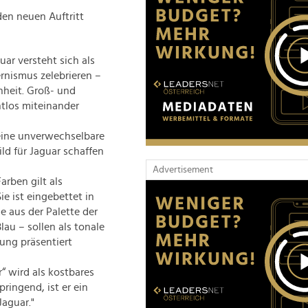
en neuen Auftritt
ar versteht sich als
rnismus zelebrieren –
heit. Groß- und
tlos miteinander
 eine unverwechselbare
ld für Jaguar schaffen
Advertisement
rben gilt als
ie ist eingebettet in
 aus der Palette der
au – sollen als tonale
ung präsentiert
“ wird als kostbares
ringend, ist er ein
Jaguar."