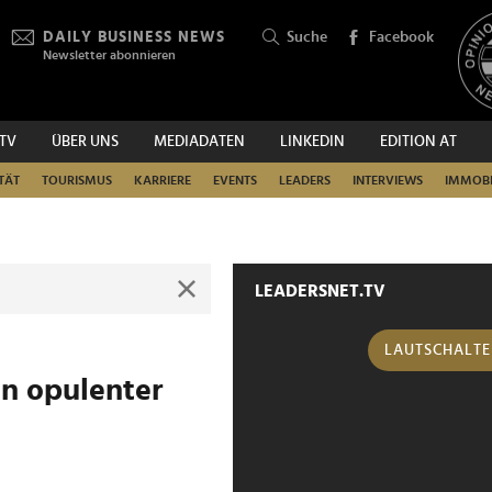
DAILY BUSINESS NEWS
Suche
Facebook
Newsletter abonnieren
.TV
ÜBER UNS
MEDIADATEN
LINKEDIN
EDITION AT
SUCHEN
TÄT
TOURISMUS
KARRIERE
EVENTS
LEADERS
INTERVIEWS
IMMOBI
LEADERSNET.TV
LAUTSCHALT
in opulenter