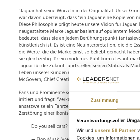
"Jaguar hat seine Wurzeln in der Originalität. Unser Grü
war davon überzeugt, dass "ein Jaguar eine Kopie von nic
Diese Philosophie prägt heute unsere Vision für Jaguar.
neugestaltete Marke Jaguar basiert auf opulentem Mo
bedeutet, dass sie an jedem Berührungspunkt fantasievo
künstlerisch ist. Es ist eine Neuinterpretation, die die 
die Werte, die die Marke einst so beliebt gemacht haben
sie gleichzeitig für ein modernes Publikum relevant mac
Jaguar für die Zukunft und stellen seinen Status als Mar
Leben unserer Kunden und der Jaguar Enthusiasten berei
McGovern, Chief Creative Officer von JLR.
Fans und Prominente scheinen das anders zu sehen:
El
irritiert und fragt: 'Verkauft ihr Autos?' Im Spot ist kein
Zustimmung
ansatzweise ein Fahrzeug zu sehen. Andere sprechen so
Zerstörung einer ikonischen Marke.
Verantwortungsvoller Umgan
Do you sell cars?
Wir und
unsere 58 Partner
v
Cookies, um Informationen a
— Elon Musk (@elonmusk)
November 19, 2024