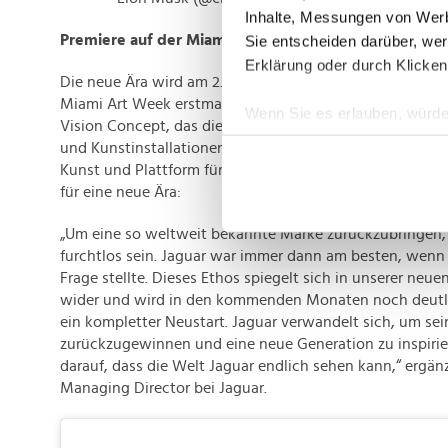
Inhalte, Messungen von Werb
Premiere auf der Miami Art Week
Sie entscheiden darüber, wer
Erklärung oder durch Klicken
Die neue Ära wird am 2. Dezember (US EST) bzw. am 3. 
Miami Art Week erstmals physisch erlebbar. Jaguar präse
Wenn Sie es erlauben, würde
Vision Concept, das die Essenz von "Copy Nothing" verkö
Informationen über Ih
und Kunstinstallationen demonstriert Jaguar seine Rolle
Ihr Gerät durch aktiv
Kunst und Plattform für aufstrebende Talente. Ein neu
Erfahren Sie mehr darüber, w
für eine neue Ära:
Einzelheiten
fest.
„Um eine so weltweit bekannte Marke zurückzubringen,
furchtlos sein. Jaguar war immer dann am besten, wenn
Wir verwenden Cookies, um I
Frage stellte. Dieses Ethos spiegelt sich in unserer neu
und die Zugriffe auf unsere 
wider und wird in den kommenden Monaten noch deutlic
Website an unsere Partner fü
ein kompletter Neustart. Jaguar verwandelt sich, um sein
möglicherweise mit weiteren
zurückzugewinnen und eine neue Generation zu inspirier
der Dienste gesammelt habe
darauf, dass die Welt Jaguar endlich sehen kann,“ ergä
Managing Director bei Jaguar.