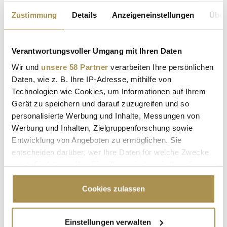
Ergebnis noch nie besser da als im vergangenen
Zustimmung
Details
Anzeigeneinstellungen
Über
Geschäftsjahr. Die jüngst veröffentlichten Zahlen verraten
neben typischen...
Verantwortungsvoller Umgang mit Ihren Daten
Zalando und About You: Das planen die CEOs nach
Wir und
unsere 58 Partner
verarbeiten Ihre persönlichen
der Fusion
Daten, wie z. B. Ihre IP-Adresse, mithilfe von
NEWS
| 22.01.2025
Technologien wie Cookies, um Informationen auf Ihrem
Gerät zu speichern und darauf zuzugreifen und so
Die Fusion von Zalando und About You ist der wohl
personalisierte Werbung und Inhalte, Messungen von
bedeutendste Zusammenschluss im deutschen Onlinehandel
Werbung und Inhalten, Zielgruppenforschung sowie
der letzten Jahre. Zwei ehemalige Konkurrenten schließen
sich zusammen, um den europäischen Modemarkt neu zu
Entwicklung von Angeboten zu ermöglichen. Sie
definieren. Im ersten gemeinsamen Interview geben die
entscheiden darüber, wer Ihre Daten für welche Zwecke
beiden CEOs, David Schröder...
nutzt. Sie können Ihre Einwilligung jederzeit über die
Cookie-Erklärung oder durch Klicken auf das Privacy
Trigger Symbol ändern oder widerrufen
Cookies zulassen
Hendrik Schröder verstärkt Publicis als Head of
Recruiting
Wenn Sie es erlauben, würden wir auch gerne:
NEWS
| 20.11.2024
Einstellungen verwalten
Informationen über Ihre geografische Lage