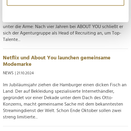
erfassen, welche bis auf einige Meter genau sein
Laut Hendrik Schröder ist die "Talentgewinnung eine der
größten Herausforderung für Agenturen". Ab sofort greift er
können
der Publicis Groupe Deutschland dabei in führender Funktion
Ihr Gerät durch aktives Scannen nach
unter die Arme: Nach vier Jahren bei ABOUT YOU schließt er
bestimmten Merkmalen (Fingerprinting) identifizieren
sich der Agenturgruppe als Head of Recruiting an, um Top-
Erfahren Sie mehr darüber, wie Ihre persönlichen Daten
Talente...
verarbeitet werden, und legen Sie Ihre Präferenzen im
Abschnitt Einzelheiten
fest.
Netflix und About You launchen gemeinsame
Wir verwenden Cookies, um Inhalte und Anzeigen zu
Modemarke
personalisieren, Funktionen für soziale Medien anbieten
NEWS
| 21.10.2024
zu können und die Zugriffe auf unsere Website zu
Im Jubiläumsjahr ziehen die Hamburger einen dicken Fisch an
analysieren. Außerdem geben wir Informationen zu Ihrer
Land: Der auf Bekleidung spezialisierte Internethändler,
Verwendung unserer Website an unsere Partner für
gegründet vor einer Dekade unter dem Dach des Otto-
soziale Medien, Werbung und Analysen weiter. Unsere
Konzerns, macht gemeinsame Sache mit dem bekanntesten
Partner führen diese Informationen möglicherweise mit
Streamingdienst der Welt. Schon Ende Oktober sollen zwei
weiteren Daten zusammen, die Sie ihnen bereitgestellt
streng limitierte...
haben oder die sie im Rahmen Ihrer Nutzung der Dienste
gesammelt haben.