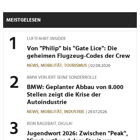
Wir verwenden Cookies, um Inhalte und Anzeigen zu
personalisieren, Funktionen für soziale Medien anbieten
zu können und die Zugriffe auf unsere Website zu
MEISTGELESEN
analysieren. Außerdem geben wir Informationen zu Ihrer
Verwendung unserer Website an unsere Partner für
soziale Medien, Werbung und Analysen weiter. Unsere
LUFTFAHRT-INSIDER
Partner führen diese Informationen möglicherweise mit
Von "Philip" bis "Gate Lice": Die
weiteren Daten zusammen, die Sie ihnen bereitgestellt
geheimen Flugzeug-Codes der Crew
haben oder die sie im Rahmen Ihrer Nutzung der Dienste
NEWS,
MOBILITÄT,
TOURISMUS
| 02.08.2026
gesammelt haben.
BMW VERLIERT SEINE SONDERROLLE
BMW: Geplanter Abbau von 8.000
Stellen zeigt die Krise der
Autoindustrie
NEWS,
MOBILITÄT,
INDUSTRIE
| 29.07.2026
KEIN RAGEBAIT, DIGGA!
Jugendwort 2026: Zwischen "Peak",