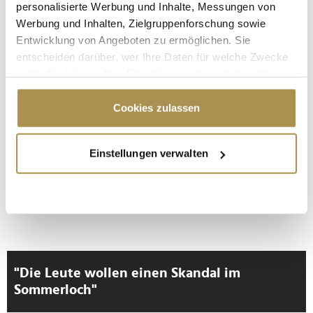
personalisierte Werbung und Inhalte, Messungen von
* Pflichtfelder.
ABSENDEN
Werbung und Inhalten, Zielgruppenforschung sowie
Entwicklung von Angeboten zu ermöglichen. Sie
entscheiden darüber, wer Ihre Daten für welche Zwecke
LEADERSNET.TV
nutzt. Sie können Ihre Einwilligung jederzeit über die
Cookie-Erklärung oder durch Klicken auf das Privacy
LAUTSCHALTEN
Trigger Symbol ändern oder widerrufen
Cookies zulassen
Wenn Sie es erlauben, würden wir auch gerne:
Einstellungen verwalten
Informationen über Ihre geografische Lage
erfassen, welche bis auf einige Meter genau sein
können
Ihr Gerät durch aktives Scannen nach
bestimmten Merkmalen (Fingerprinting) identifizieren
Erfahren Sie mehr darüber, wie Ihre persönlichen Daten
verarbeitet werden, und legen Sie Ihre Präferenzen im
"Die Leute wollen einen Skandal im
Abschnitt Einzelheiten
fest.
Sommerloch"