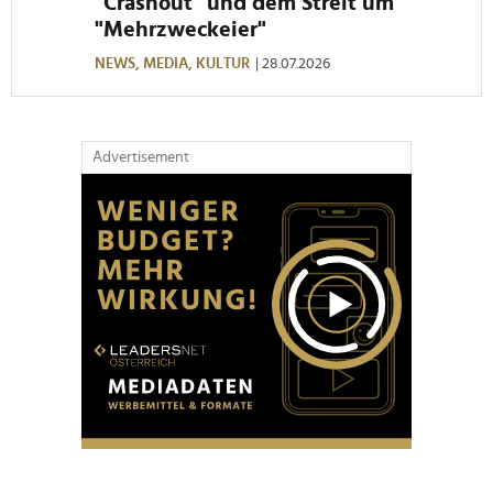
"Crashout" und dem Streit um
"Mehrzweckeier"
NEWS,
MEDIA,
KULTUR
| 28.07.2026
Advertisement