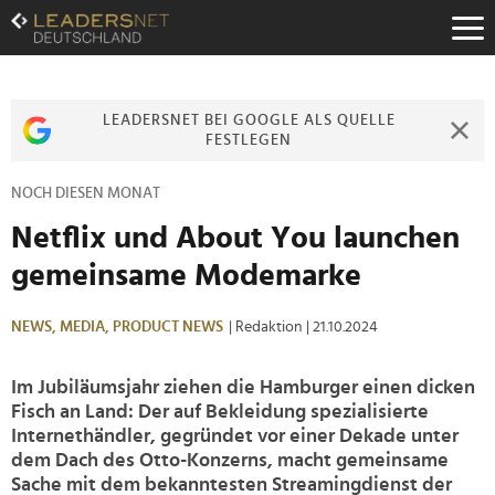
Zum
Inhalt
Zur
Fußzeilen-
Navigation
LEADERSNET BEI GOOGLE ALS QUELLE
Zur
FESTLEGEN
Hauptnavigation
NOCH DIESEN MONAT
Netflix und About You launchen
gemeinsame Modemarke
NEWS,
MEDIA,
PRODUCT NEWS
| Redaktion
| 21.10.2024
Im Jubiläumsjahr ziehen die Hamburger einen dicken
Fisch an Land: Der auf Bekleidung spezialisierte
Internethändler, gegründet vor einer Dekade unter
dem Dach des Otto-Konzerns, macht gemeinsame
Sache mit dem bekanntesten Streamingdienst der