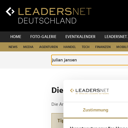
Zum
Inhalt
Zur
Fußzeilen-
Navigation
Zur
HOME
FOTO-GALERIE
EVENTKALENDER
LEADERSNET
Hauptnavigation
NEWS
MEDIA
AGENTUREN
HANDEL
TECH
FINANZEN
MOBILI
Die ganze Website d
Die Anfrage ergab 1 Treffer.
Zustimmung
Tipp