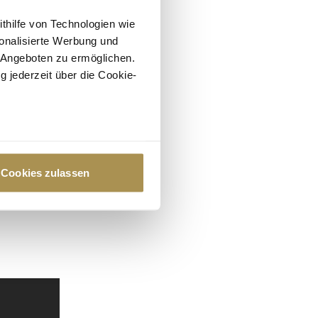
ithilfe von Technologien wie
onalisierte Werbung und
 Angeboten zu ermöglichen.
g jederzeit über die Cookie-
au sein können
zieren
Cookies zulassen
hre Präferenzen im
Abschnitt
 Medien anbieten zu können
hrer Verwendung unserer
 führen diese Informationen
ie im Rahmen Ihrer Nutzung