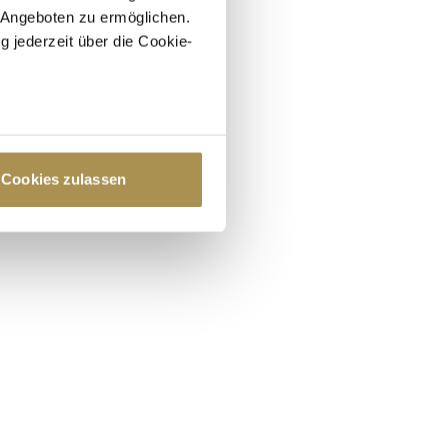
 Angeboten zu ermöglichen.
g jederzeit über die Cookie-
au sein können
zieren
Cookies zulassen
hre Präferenzen im
Abschnitt
 Medien anbieten zu können
hrer Verwendung unserer
 führen diese Informationen
ie im Rahmen Ihrer Nutzung