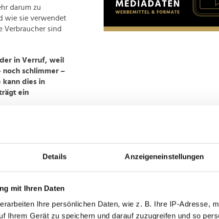
ehr darum zu
 wie sie verwendet
e Verbraucher sind
r in Verruf, weil
– noch schlimmer –
 kann dies in
rägt ein
ternehmen ein Tool an
 glauben, dass der
itales Ökosystem
nders mit den Daten
Details
Anzeigeneinstellungen
tig machen, wird es
um Beispiel
g mit Ihren Daten
ieren, ohne deren
oniert beispielsweise
erarbeiten Ihre persönlichen Daten, wie z. B. Ihre IP-Adresse, m
uf Ihrem Gerät zu speichern und darauf zuzugreifen und so pers