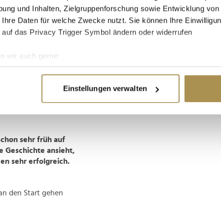
ung und Inhalten, Zielgruppenforschung sowie Entwicklung von
rbeitet, auch in
 Ihre Daten für welche Zwecke nutzt. Sie können Ihre Einwilligun
ernehmen und
 auf das Privacy Trigger Symbol ändern oder widerrufen
r wird nur
Wendepunkt hin zu
eise hin? Welche
n wir auch gerne:
nternehmensbereich?
re geografische Lage erfassen, welche bis auf einige Meter gen
es Scannen nach bestimmten Merkmalen (Fingerprinting) identifi
le Branchen innovative
Einstellungen verwalten
ie Ihre persönlichen Daten verarbeitet werden, und legen Sie I
jüngeren Belegschaft
el vollziehen müssen,
nhalte und Anzeigen zu personalisieren, Funktionen für soziale
chon sehr früh auf
Website zu analysieren. Außerdem geben wir Informationen zu I
e Geschichte ansieht,
r soziale Medien, Werbung und Analysen weiter. Unsere Partner
n sehr erfolgreich.
 Daten zusammen, die Sie ihnen bereitgestellt haben oder die s
n.
an den Start gehen