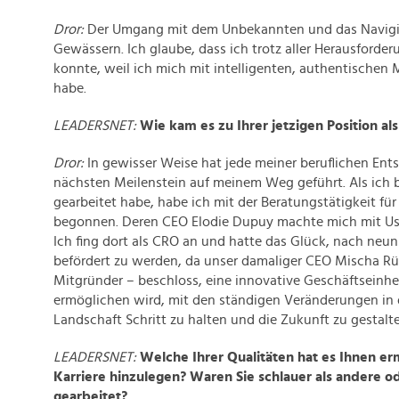
Dror:
Der Umgang mit dem Unbekannten und das Navigie
Gewässern. Ich glaube, dass ich trotz aller Herausforder
konnte, weil ich mich mit intelligenten, authentisch
habe.
LEADERSNET:
Wie kam es zu Ihrer jetzigen Position al
Dror:
In gewisser Weise hat jede meiner beruflichen En
nächsten Meilenstein auf meinem Weg geführt. Als ich 
gearbeitet habe, habe ich mit der Beratungstätigkeit für
begonnen. Deren CEO Elodie Dupuy machte mich mit Use
Ich fing dort als CRO an und hatte das Glück, nach n
befördert zu werden, da unser damaliger CEO Mischa Rür
Mitgründer – beschloss, eine innovative Geschäftseinheit
ermöglichen wird, mit den ständigen Veränderungen in 
Landschaft Schritt zu halten und die Zukunft zu gestalt
LEADERSNET:
Welche Ihrer Qualitäten hat es Ihnen erm
Karriere hinzulegen? Waren Sie schlauer als andere o
gearbeitet?