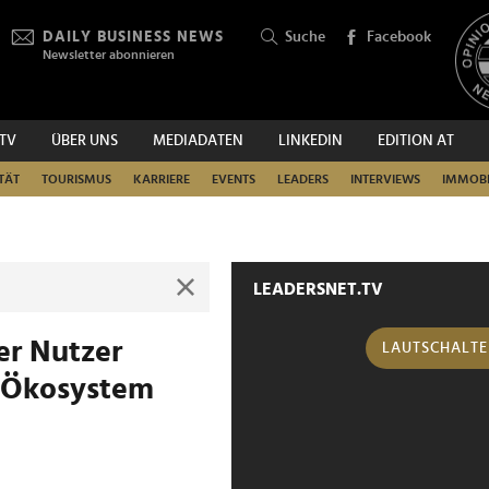
DAILY BUSINESS NEWS
Suche
Facebook
Newsletter abonnieren
.TV
ÜBER UNS
MEDIADATEN
LINKEDIN
EDITION AT
SUCHEN
TÄT
TOURISMUS
KARRIERE
EVENTS
LEADERS
INTERVIEWS
IMMOBI
LEADERSNET.TV
er Nutzer
LAUTSCHALT
s Ökosystem