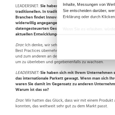
Inhalte, Messungen von Werb
LEADERSNET:
Sie haben in verschiedenen Branchen gea
Sie entscheiden darüber, wer
traditionellen. In traditionellen und etablierten Unt
Erklärung oder durch Klicken
Branchen findet Innovation oft nur zögerlich statt ode
widerwillig angegangen. Befinden wir uns an einem 
datengesteuerten Geschäftsmodellen? Wo geht die R
Wenn Sie es erlauben, würde
aktuellen Entwicklungen beobachten Sie in Ihrem U
Informationen über Ih
Ihr Gerät durch aktiv
Dror:
Ich denke, wir sehen, dass immer mehr traditionel
Erfahren Sie mehr darüber, w
Best Practices übernehmen. Das liegt zum einen an der 
Einzelheiten
fest.
und zum anderen an der Tatsache, dass sie diesen Wand
um zu überleben und gegebenenfalls zu wachsen.
Wir verwenden Cookies, um I
LEADERSNET:
Sie haben sich mit Ihrem Unternehmen s
und die Zugriffe auf unsere 
das internationale Parkett gewagt. Wenn man sich Ihr
Website an unsere Partner fü
waren Sie damit im Gegensatz zu anderen Unternehme
möglicherweise mit weiteren
Warum ist das so?
der Dienste gesammelt habe
Dror:
Wir hatten das Glück, dass wir mit einem Produkt 
konnten, das weltweit sehr gut zu dem Markt passt.