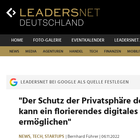
Zum
Inhalt
Zur
Fußzeilen-
Navigation
Zur
HOME
FOTO-GALERIE
EVENTKALENDER
LEADERSNET
Hauptnavigation
NEWS
MEDIA
AGENTUREN
HANDEL
TECH
FINANZEN
MOBILI
LEADERSNET BEI GOOGLE ALS QUELLE FESTLEGEN
"Der Schutz der Privatsphäre d
kann ein florierendes digitale
ermöglichen"
NEWS,
TECH,
STARTUPS
| Bernhard Führer
| 06.11.2022