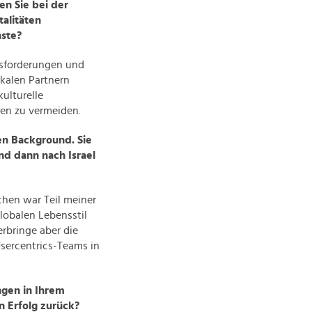
en Sie bei der
alitäten
nste?
usforderungen und
kalen Partnern
ulturelle
en zu vermeiden.
len Background. Sie
nd dann nach Israel
hen war Teil meiner
lobalen Lebensstil
erbringe aber die
Usercentrics-Teams in
gen in Ihrem
n Erfolg zurück?