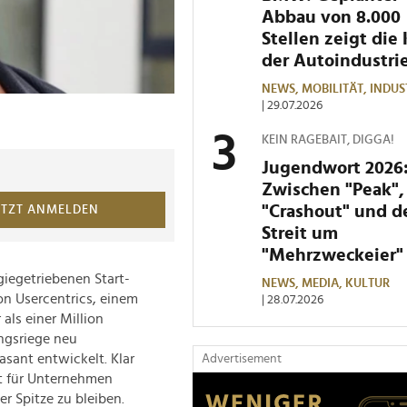
Abbau von 8.000
Stellen zeigt die 
der Autoindustri
NEWS,
MOBILITÄT,
INDUS
| 29.07.2026
KEIN RAGEBAIT, DIGGA!
Jugendwort 2026
Zwischen "Peak",
"Crashout" und 
ETZT ANMELDEN
Streit um
"Mehrzweckeier"
giegetriebenen Start-
NEWS,
MEDIA,
KULTUR
on Usercentrics, einem
| 28.07.2026
ls einer Million
ngsriege neu
asant entwickelt. Klar
Advertisement
st für Unternehmen
er Spitze zu bleiben.