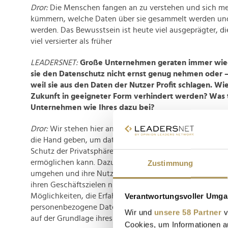
Dror:
Die Menschen fangen an zu verstehen und sich m
kümmern, welche Daten über sie gesammelt werden und
werden. Das Bewusstsein ist heute viel ausgeprägter, di
viel versierter als früher
LEADERSNET:
Große Unternehmen geraten immer wiede
sie den Datenschutz nicht ernst genug nehmen oder 
weil sie aus den Daten der Nutzer Profit schlagen. Wie
Zukunft in geeigneter Form verhindert werden? Was t
Unternehmen wie Ihres dazu bei?
Dror:
Wir stehen hier an vorderster Front, indem wir Un
die Hand geben, um datenschutzkonform zu agieren. Wir
Schutz der Privatsphäre der Nutzer ein florierendes dig
ermöglichen kann. Dazu müssen die Unternehmen nur a
Zustimmung
umgehen und ihre Nutzer respektieren. Wenn sie es rich
ihren Geschäftszielen nicht im Weg stehen. So gibt es z
Verantwortungsvoller Umgan
Möglichkeiten, die Erfahrungen der Nutzer zu personalis
personenbezogene Daten erheben zu müssen. Das funkti
Wir und
unsere 58 Partner
v
auf der Grundlage ihres Online-Verhaltens.
Cookies, um Informationen a