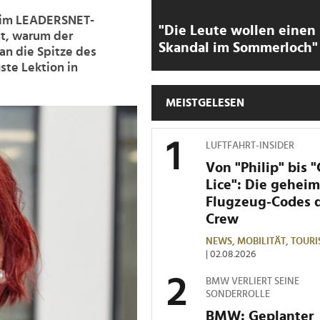
t im LEADERSNET-
"Die Leute wollen einen
ht, warum der
Skandal im Sommerloch"
 an die Spitze des
ste Lektion in
MEISTGELESEN
LUFTFAHRT-INSIDER
Von "Philip" bis 
Lice": Die gehei
Flugzeug-Codes 
Crew
NEWS,
MOBILITÄT,
TOURI
| 02.08.2026
BMW VERLIERT SEINE
SONDERROLLE
BMW: Geplanter