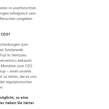
ren in unerforschten
ungen erfolgreich sein
en Menschen umgeben
s CEO?
tscheidungen zum
bei Similarweb
 Full In Ventures
rcentrics bekannt.
eun Monaten zum CEO
up – einer unserer
 zu leiten, die es uns
der regulatorischen
en.
öglicht, so eine
der haben Sie härter