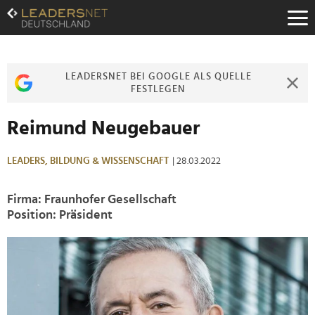
Zum
Inhalt
Zur
Fußzeilen-
Navigation
LEADERSNET BEI GOOGLE ALS QUELLE
Zur
FESTLEGEN
Hauptnavigation
Reimund Neugebauer
LEADERS,
BILDUNG & WISSENSCHAFT
| 28.03.2022
Firma: Fraunhofer Gesellschaft
Position: Präsident
>