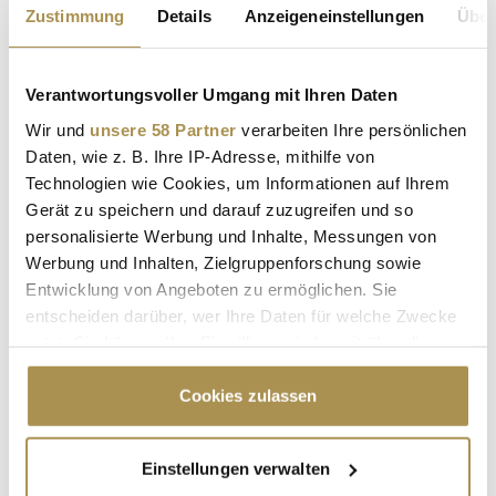
Zustimmung
Details
Anzeigeneinstellungen
Über
Verantwortungsvoller Umgang mit Ihren Daten
Wir und
unsere 58 Partner
verarbeiten Ihre persönlichen
Nachname / Firma
Daten, wie z. B. Ihre IP-Adresse, mithilfe von
Technologien wie Cookies, um Informationen auf Ihrem
SUCHEN
Gerät zu speichern und darauf zuzugreifen und so
personalisierte Werbung und Inhalte, Messungen von
Werbung und Inhalten, Zielgruppenforschung sowie
LEADERSNET.TV
Entwicklung von Angeboten zu ermöglichen. Sie
entscheiden darüber, wer Ihre Daten für welche Zwecke
LAUTSCHALTEN
nutzt. Sie können Ihre Einwilligung jederzeit über die
Cookie-Erklärung oder durch Klicken auf das Privacy
Trigger Symbol ändern oder widerrufen
Cookies zulassen
Wenn Sie es erlauben, würden wir auch gerne:
Einstellungen verwalten
Informationen über Ihre geografische Lage