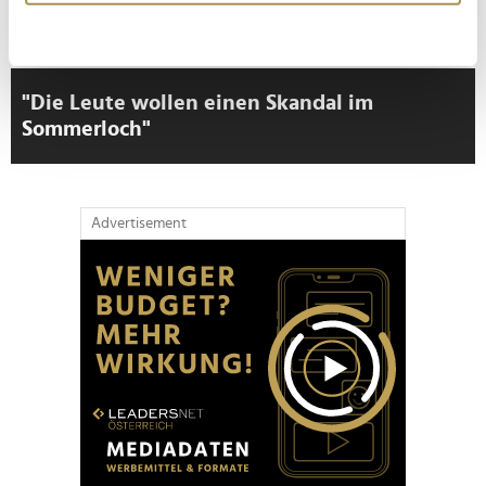
erfassen, welche bis auf einige Meter genau sein
können
Ihr Gerät durch aktives Scannen nach
bestimmten Merkmalen (Fingerprinting) identifizieren
"Die Leute wollen einen Skandal im
Erfahren Sie mehr darüber, wie Ihre persönlichen Daten
Sommerloch"
verarbeitet werden, und legen Sie Ihre Präferenzen im
Abschnitt Einzelheiten
fest.
Wir verwenden Cookies, um Inhalte und Anzeigen zu
Advertisement
personalisieren, Funktionen für soziale Medien anbieten
zu können und die Zugriffe auf unsere Website zu
analysieren. Außerdem geben wir Informationen zu Ihrer
Verwendung unserer Website an unsere Partner für
soziale Medien, Werbung und Analysen weiter. Unsere
Partner führen diese Informationen möglicherweise mit
weiteren Daten zusammen, die Sie ihnen bereitgestellt
haben oder die sie im Rahmen Ihrer Nutzung der Dienste
gesammelt haben.