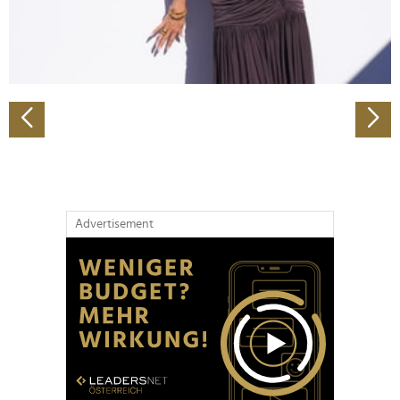
personalisieren, Funktionen für soziale Medien anbieten
zu können und die Zugriffe auf unsere Website zu
analysieren. Außerdem geben wir Informationen zu Ihrer
Verwendung unserer Website an unsere Partner für
soziale Medien, Werbung und Analysen weiter. Unsere
Partner führen diese Informationen möglicherweise mit
weiteren Daten zusammen, die Sie ihnen bereitgestellt
haben oder die sie im Rahmen Ihrer Nutzung der Dienste
gesammelt haben.
Advertisement