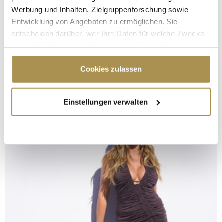
Werbung und Inhalten, Zielgruppenforschung sowie
Entwicklung von Angeboten zu ermöglichen. Sie
entscheiden darüber, wer Ihre Daten für welche Zwecke
nutzt. Sie können Ihre Einwilligung jederzeit über die
Cookie-Erklärung oder durch Klicken auf das Privacy
Trigger Symbol ändern oder widerrufen
Cookies zulassen
Wenn Sie es erlauben, würden wir auch gerne:
Einstellungen verwalten
Informationen über Ihre geografische Lage
erfassen, welche bis auf einige Meter genau sein
können
Ihr Gerät durch aktives Scannen nach
bestimmten Merkmalen (Fingerprinting) identifizieren
Erfahren Sie mehr darüber, wie Ihre persönlichen Daten
verarbeitet werden, und legen Sie Ihre Präferenzen im
Abschnitt Einzelheiten
fest.
Wir verwenden Cookies, um Inhalte und Anzeigen zu