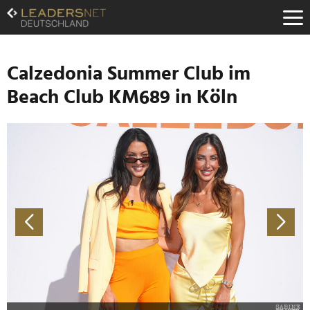
Zum
Inhalt
Zur
Fußzeilen-
Navigation
Calzedonia Summer Club im
Zur
Beach Club KM689 in Köln
Hauptnavigation