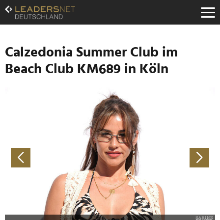
Zum
Inhalt
Zur
Fußzeilen-
Navigation
Calzedonia Summer Club im
Zur
Beach Club KM689 in Köln
Hauptnavigation