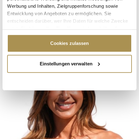
Werbung und Inhalten, Zielgruppenforschung sowie
Entwicklung von Angeboten zu ermöglichen. Sie
entscheiden darüber, wer Ihre Daten für welche Zwecke
nutzt. Sie können Ihre Einwilligung jederzeit über die
Cookie-Erklärung oder durch Klicken auf das Privacy
Trigger Symbol ändern oder widerrufen
Cookies zulassen
Wenn Sie es erlauben, würden wir auch gerne:
Einstellungen verwalten
Informationen über Ihre geografische Lage
erfassen, welche bis auf einige Meter genau sein
können
Ihr Gerät durch aktives Scannen nach
bestimmten Merkmalen (Fingerprinting) identifizieren
Erfahren Sie mehr darüber, wie Ihre persönlichen Daten
verarbeitet werden, und legen Sie Ihre Präferenzen im
Abschnitt Einzelheiten
fest.
Wir verwenden Cookies, um Inhalte und Anzeigen zu