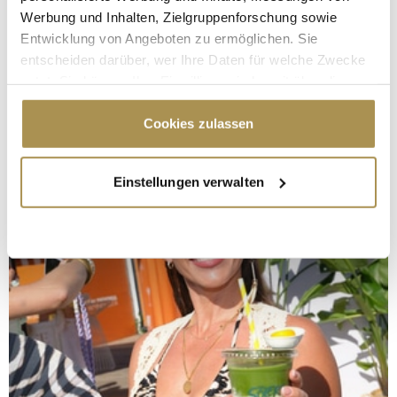
Werbung und Inhalten, Zielgruppenforschung sowie
Entwicklung von Angeboten zu ermöglichen. Sie
entscheiden darüber, wer Ihre Daten für welche Zwecke
nutzt. Sie können Ihre Einwilligung jederzeit über die
Cookie-Erklärung oder durch Klicken auf das Privacy
Trigger Symbol ändern oder widerrufen
Cookies zulassen
Wenn Sie es erlauben, würden wir auch gerne:
Einstellungen verwalten
Informationen über Ihre geografische Lage
erfassen, welche bis auf einige Meter genau sein
können
Ihr Gerät durch aktives Scannen nach
bestimmten Merkmalen (Fingerprinting) identifizieren
Erfahren Sie mehr darüber, wie Ihre persönlichen Daten
verarbeitet werden, und legen Sie Ihre Präferenzen im
Abschnitt Einzelheiten
fest.
Wir verwenden Cookies, um Inhalte und Anzeigen zu