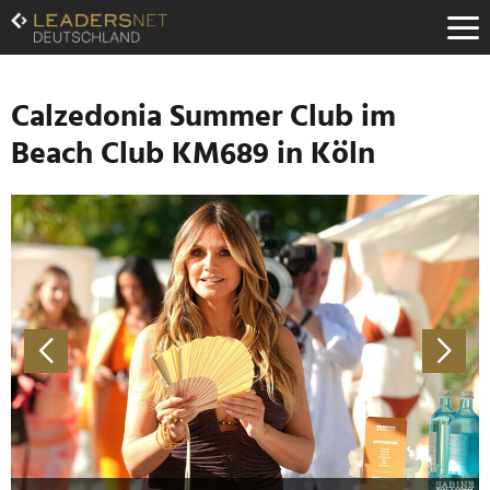
Zum
Inhalt
Zur
Fußzeilen-
Navigation
Calzedonia Summer Club im
Zur
Beach Club KM689 in Köln
Hauptnavigation