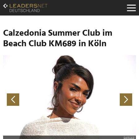
Zum
Inhalt
Zur
Fußzeilen-
Navigation
Calzedonia Summer Club im
Zur
Beach Club KM689 in Köln
Hauptnavigation