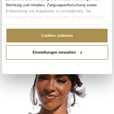
Werbung und Inhalten, Zielgruppenforschung sowie
Entwicklung von Angeboten zu ermöglichen. Sie
entscheiden darüber, wer Ihre Daten für welche Zwecke
nutzt. Sie können Ihre Einwilligung jederzeit über die
Cookie-Erklärung oder durch Klicken auf das Privacy
Trigger Symbol ändern oder widerrufen
Cookies zulassen
Wenn Sie es erlauben, würden wir auch gerne:
Einstellungen verwalten
Informationen über Ihre geografische Lage
erfassen, welche bis auf einige Meter genau sein
können
Ihr Gerät durch aktives Scannen nach
bestimmten Merkmalen (Fingerprinting) identifizieren
Erfahren Sie mehr darüber, wie Ihre persönlichen Daten
verarbeitet werden, und legen Sie Ihre Präferenzen im
Abschnitt Einzelheiten
fest.
Wir verwenden Cookies, um Inhalte und Anzeigen zu