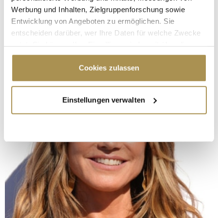
Werbung und Inhalten, Zielgruppenforschung sowie
Entwicklung von Angeboten zu ermöglichen. Sie
entscheiden darüber, wer Ihre Daten für welche Zwecke
nutzt. Sie können Ihre Einwilligung jederzeit über die
Cookie-Erklärung oder durch Klicken auf das Privacy
Trigger Symbol ändern oder widerrufen
Cookies zulassen
Wenn Sie es erlauben, würden wir auch gerne:
Einstellungen verwalten
Informationen über Ihre geografische Lage
erfassen, welche bis auf einige Meter genau sein
können
Ihr Gerät durch aktives Scannen nach
bestimmten Merkmalen (Fingerprinting) identifizieren
Erfahren Sie mehr darüber, wie Ihre persönlichen Daten
verarbeitet werden, und legen Sie Ihre Präferenzen im
Abschnitt Einzelheiten
fest.
Wir verwenden Cookies, um Inhalte und Anzeigen zu