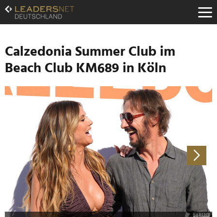
Zum
Inhalt
Zur
Fußzeilen-
Navigation
Calzedonia Summer Club im
Zur
Beach Club KM689 in Köln
Hauptnavigation