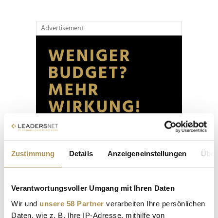
Advertisement
Zustimmung
Details
Anzeigeneinstellungen
Über
Verantwortungsvoller Umgang mit Ihren Daten
Wir und
unsere 58 Partner
verarbeiten Ihre persönlichen
Daten, wie z. B. Ihre IP-Adresse, mithilfe von