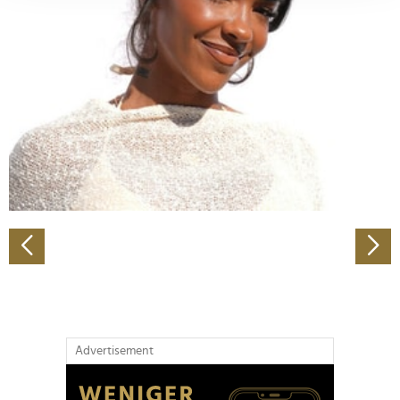
Abschnitt Einzelheiten
fest.
Wir verwenden Cookies, um Inhalte und Anzeigen zu
personalisieren, Funktionen für soziale Medien anbieten
zu können und die Zugriffe auf unsere Website zu
analysieren. Außerdem geben wir Informationen zu Ihrer
Verwendung unserer Website an unsere Partner für
soziale Medien, Werbung und Analysen weiter. Unsere
Partner führen diese Informationen möglicherweise mit
weiteren Daten zusammen, die Sie ihnen bereitgestellt
haben oder die sie im Rahmen Ihrer Nutzung der Dienste
gesammelt haben.
Advertisement