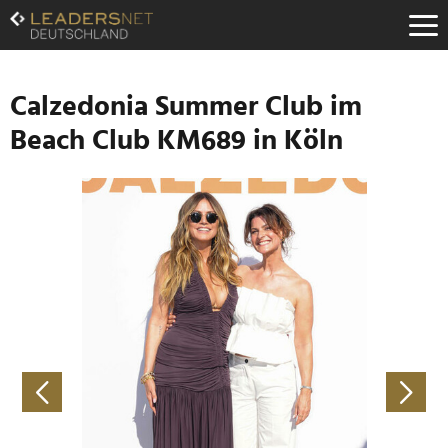
Zum
Inhalt
Zur
Fußzeilen-
Navigation
Calzedonia Summer Club im
Zur
Beach Club KM689 in Köln
Hauptnavigation