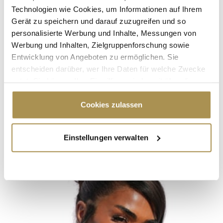
Technologien wie Cookies, um Informationen auf Ihrem
Gerät zu speichern und darauf zuzugreifen und so
personalisierte Werbung und Inhalte, Messungen von
Werbung und Inhalten, Zielgruppenforschung sowie
Entwicklung von Angeboten zu ermöglichen. Sie
entscheiden darüber, wer Ihre Daten für welche Zwecke
nutzt. Sie können Ihre Einwilligung jederzeit über die
Cookie-Erklärung oder durch Klicken auf das Privacy
Trigger Symbol ändern oder widerrufen
Cookies zulassen
Wenn Sie es erlauben, würden wir auch gerne:
Einstellungen verwalten
Informationen über Ihre geografische Lage
erfassen, welche bis auf einige Meter genau sein
können
Ihr Gerät durch aktives Scannen nach
bestimmten Merkmalen (Fingerprinting) identifizieren
Erfahren Sie mehr darüber, wie Ihre persönlichen Daten
verarbeitet werden, und legen Sie Ihre Präferenzen im