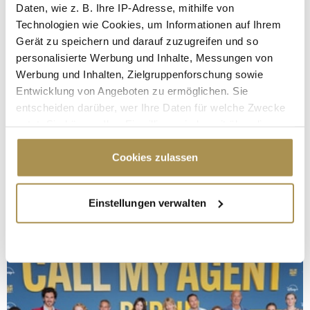
Daten, wie z. B. Ihre IP-Adresse, mithilfe von
Technologien wie Cookies, um Informationen auf Ihrem
Gerät zu speichern und darauf zuzugreifen und so
personalisierte Werbung und Inhalte, Messungen von
Werbung und Inhalten, Zielgruppenforschung sowie
Entwicklung von Angeboten zu ermöglichen. Sie
entscheiden darüber, wer Ihre Daten für welche Zwecke
nutzt. Sie können Ihre Einwilligung jederzeit über die
Cookie-Erklärung oder durch Klicken auf das Privacy
Trigger Symbol ändern oder widerrufen
Cookies zulassen
Wenn Sie es erlauben, würden wir auch gerne:
Einstellungen verwalten
Informationen über Ihre geografische Lage
erfassen, welche bis auf einige Meter genau sein
können
Ihr Gerät durch aktives Scannen nach
bestimmten Merkmalen (Fingerprinting) identifizieren
Erfahren Sie mehr darüber, wie Ihre persönlichen Daten