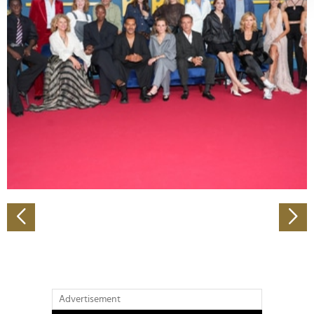
verarbeitet werden, und legen Sie Ihre Präferenzen im
Abschnitt Einzelheiten
fest.
Wir verwenden Cookies, um Inhalte und Anzeigen zu
personalisieren, Funktionen für soziale Medien anbieten
zu können und die Zugriffe auf unsere Website zu
analysieren. Außerdem geben wir Informationen zu Ihrer
Verwendung unserer Website an unsere Partner für
soziale Medien, Werbung und Analysen weiter. Unsere
Partner führen diese Informationen möglicherweise mit
weiteren Daten zusammen, die Sie ihnen bereitgestellt
haben oder die sie im Rahmen Ihrer Nutzung der Dienste
gesammelt haben.
Advertisement