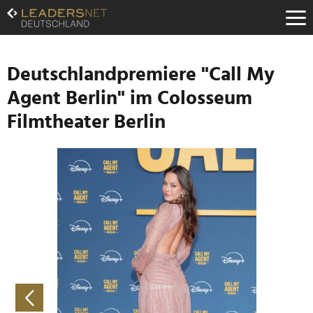
Zum
Inhalt
Zur
Fußzeilen-
Navigation
Deutschlandpremiere "Call My
Zur
Agent Berlin" im Colosseum
Hauptnavigation
Filmtheater Berlin