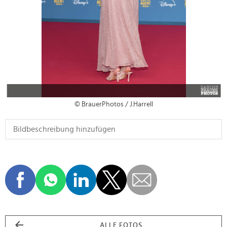
© BrauerPhotos / J.Harrell
ALLE FOTOS