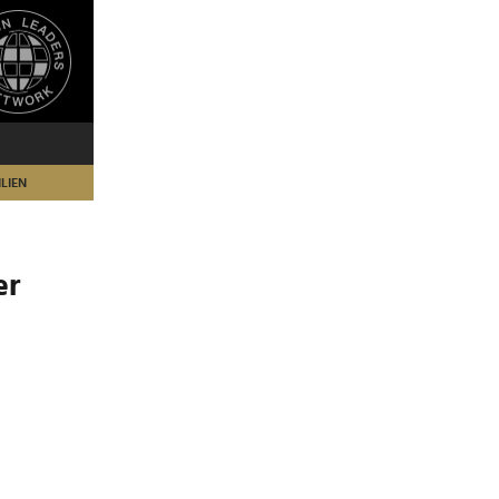
LIEN
er