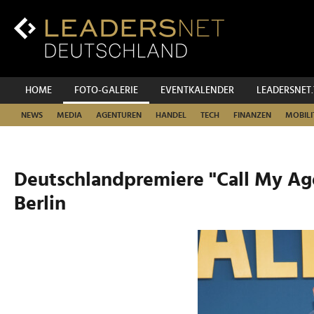
Zum
Inhalt
Zur
Fußzeilen-
Navigation
Zur
HOME
FOTO-GALERIE
EVENTKALENDER
LEADERSNET
Hauptnavigation
NEWS
MEDIA
AGENTUREN
HANDEL
TECH
FINANZEN
MOBILI
Deutschlandpremiere "Call My Age
Berlin