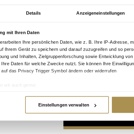
Details
Anzeigeneinstellungen
g mit Ihren Daten
erarbeiten Ihre persönlichen Daten, wie z. B. Ihre IP-Adresse, m
uf Ihrem Gerät zu speichern und darauf zuzugreifen und so pers
Advertisement
ung und Inhalten, Zielgruppenforschung sowie Entwicklung von
 Ihre Daten für welche Zwecke nutzt. Sie können Ihre Einwilligun
 auf das Privacy Trigger Symbol ändern oder widerrufen
n wir auch gerne:
re geografische Lage erfassen, welche bis auf einige Meter gen
es Scannen nach bestimmten Merkmalen (Fingerprinting) identifi
Einstellungen verwalten
ie Ihre persönlichen Daten verarbeitet werden, und legen Sie I
nhalte und Anzeigen zu personalisieren, Funktionen für soziale