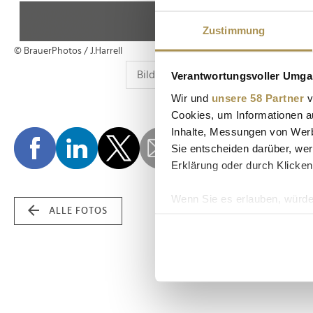
Zustimmung
© BrauerPhotos / J.Harrell
Verantwortungsvoller Umgan
Wir und
unsere 58 Partner
v
Cookies, um Informationen a
Inhalte, Messungen von Werb
Sie entscheiden darüber, wer
Erklärung oder durch Klicken
Wenn Sie es erlauben, würde
ALLE FOTOS
Informationen über Ih
Ihr Gerät durch aktiv
Erfahren Sie mehr darüber, w
Einzelheiten
fest.
Wir verwenden Cookies, um I