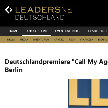
Zum
Inhalt
Zur
Fußzeilen-
Navigation
Zur
HOME
FOTO-GALERIE
EVENTKALENDER
LEADERSNET
Hauptnavigation
NEWS
MEDIA
AGENTUREN
HANDEL
TECH
FINANZEN
MOBILI
Deutschlandpremiere "Call My Age
Berlin