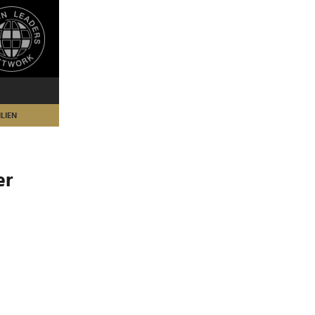
LIEN
er