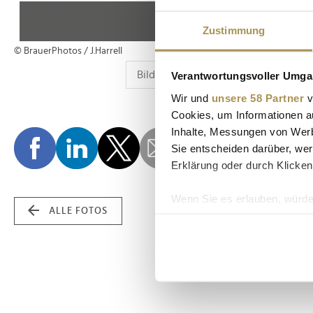
Zustimmung
© BrauerPhotos / J.Harrell
Verantwortungsvoller Umgan
Wir und
unsere 58 Partner
v
Cookies, um Informationen a
Inhalte, Messungen von Werb
Sie entscheiden darüber, wer
Erklärung oder durch Klicken
Wenn Sie es erlauben, würde
ALLE FOTOS
Informationen über Ih
Ihr Gerät durch aktiv
Erfahren Sie mehr darüber, w
Einzelheiten
fest.
Wir verwenden Cookies, um I