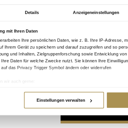
Details
Anzeigeneinstellungen
g mit Ihren Daten
erarbeiten Ihre persönlichen Daten, wie z. B. Ihre IP-Adresse, m
uf Ihrem Gerät zu speichern und darauf zuzugreifen und so pers
Advertisement
ung und Inhalten, Zielgruppenforschung sowie Entwicklung von
 Ihre Daten für welche Zwecke nutzt. Sie können Ihre Einwilligun
 auf das Privacy Trigger Symbol ändern oder widerrufen
n wir auch gerne:
re geografische Lage erfassen, welche bis auf einige Meter gen
es Scannen nach bestimmten Merkmalen (Fingerprinting) identifi
Einstellungen verwalten
ie Ihre persönlichen Daten verarbeitet werden, und legen Sie I
nhalte und Anzeigen zu personalisieren, Funktionen für soziale