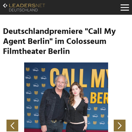
Zum
Inhalt
Zur
Fußzeilen-
Navigation
Deutschlandpremiere "Call My
Zur
Agent Berlin" im Colosseum
Hauptnavigation
Filmtheater Berlin