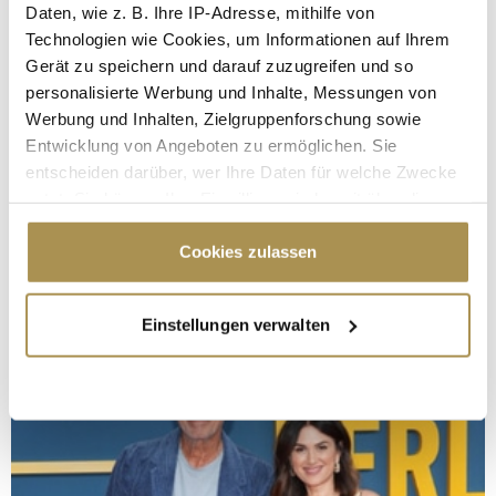
Daten, wie z. B. Ihre IP-Adresse, mithilfe von
Technologien wie Cookies, um Informationen auf Ihrem
Gerät zu speichern und darauf zuzugreifen und so
personalisierte Werbung und Inhalte, Messungen von
Werbung und Inhalten, Zielgruppenforschung sowie
Entwicklung von Angeboten zu ermöglichen. Sie
entscheiden darüber, wer Ihre Daten für welche Zwecke
nutzt. Sie können Ihre Einwilligung jederzeit über die
Cookie-Erklärung oder durch Klicken auf das Privacy
Trigger Symbol ändern oder widerrufen
Cookies zulassen
Wenn Sie es erlauben, würden wir auch gerne:
Einstellungen verwalten
Informationen über Ihre geografische Lage
erfassen, welche bis auf einige Meter genau sein
können
Ihr Gerät durch aktives Scannen nach
bestimmten Merkmalen (Fingerprinting) identifizieren
Erfahren Sie mehr darüber, wie Ihre persönlichen Daten