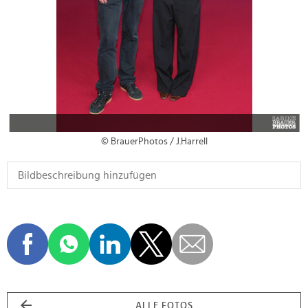
© BrauerPhotos / J.Harrell
ALLE FOTOS