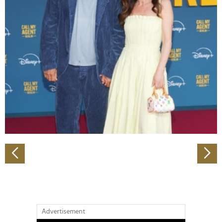
verarbeitet werden, und legen Sie Ihre Präferenzen im
Abschnitt Einzelheiten
fest.
Wir verwenden Cookies, um Inhalte und Anzeigen zu
personalisieren, Funktionen für soziale Medien anbieten
zu können und die Zugriffe auf unsere Website zu
analysieren. Außerdem geben wir Informationen zu Ihrer
Verwendung unserer Website an unsere Partner für
soziale Medien, Werbung und Analysen weiter. Unsere
Partner führen diese Informationen möglicherweise mit
weiteren Daten zusammen, die Sie ihnen bereitgestellt
haben oder die sie im Rahmen Ihrer Nutzung der Dienste
gesammelt haben.
Advertisement