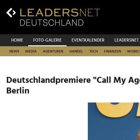
Zum
Inhalt
Zur
Fußzeilen-
Navigation
Zur
HOME
FOTO-GALERIE
EVENTKALENDER
LEADERSNET
Hauptnavigation
NEWS
MEDIA
AGENTUREN
HANDEL
TECH
FINANZEN
MOBILI
Deutschlandpremiere "Call My Age
Berlin