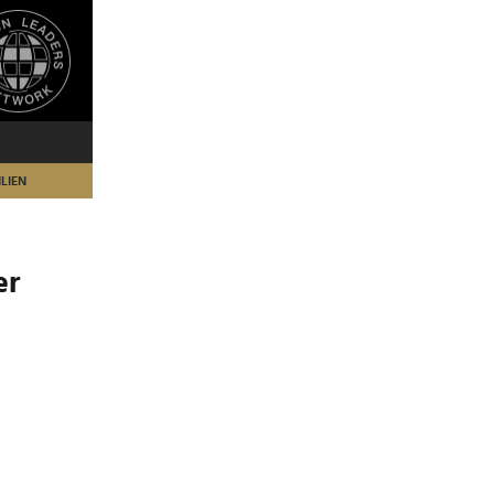
LIEN
er