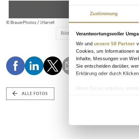
Zustimmung
© BrauerPhotos / J.Harrell
Verantwortungsvoller Umgan
Wir und
unsere 58 Partner
v
Cookies, um Informationen a
Inhalte, Messungen von Werb
Sie entscheiden darüber, wer
Erklärung oder durch Klicken
Wenn Sie es erlauben, würde
ALLE FOTOS
Informationen über Ih
Ihr Gerät durch aktiv
Erfahren Sie mehr darüber, w
Einzelheiten
fest.
Wir verwenden Cookies, um I