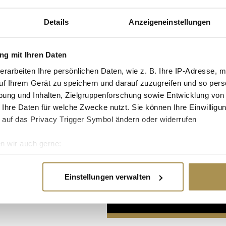
Details
Anzeigeneinstellungen
g mit Ihren Daten
erarbeiten Ihre persönlichen Daten, wie z. B. Ihre IP-Adresse, m
uf Ihrem Gerät zu speichern und darauf zuzugreifen und so pers
Advertisement
ung und Inhalten, Zielgruppenforschung sowie Entwicklung von
 Ihre Daten für welche Zwecke nutzt. Sie können Ihre Einwilligun
 auf das Privacy Trigger Symbol ändern oder widerrufen
n wir auch gerne:
re geografische Lage erfassen, welche bis auf einige Meter gen
es Scannen nach bestimmten Merkmalen (Fingerprinting) identifi
Einstellungen verwalten
ie Ihre persönlichen Daten verarbeitet werden, und legen Sie I
nhalte und Anzeigen zu personalisieren, Funktionen für soziale