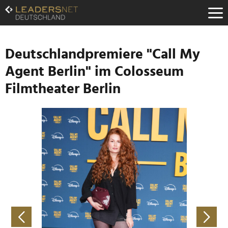
Zum
Inhalt
Zur
Fußzeilen-
Navigation
Deutschlandpremiere "Call My
Zur
Agent Berlin" im Colosseum
Hauptnavigation
Filmtheater Berlin