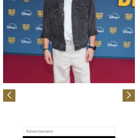
verarbeitet werden, und legen Sie Ihre Präferenzen im
Abschnitt Einzelheiten
fest.
Wir verwenden Cookies, um Inhalte und Anzeigen zu
personalisieren, Funktionen für soziale Medien anbieten
zu können und die Zugriffe auf unsere Website zu
analysieren. Außerdem geben wir Informationen zu Ihrer
Verwendung unserer Website an unsere Partner für
soziale Medien, Werbung und Analysen weiter. Unsere
Partner führen diese Informationen möglicherweise mit
weiteren Daten zusammen, die Sie ihnen bereitgestellt
haben oder die sie im Rahmen Ihrer Nutzung der Dienste
gesammelt haben.
Advertisement