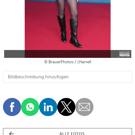
© BrauerPhotos / J.Harrell
ALLE FOTOS