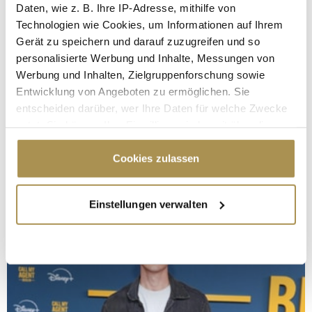
Daten, wie z. B. Ihre IP-Adresse, mithilfe von
Technologien wie Cookies, um Informationen auf Ihrem
Gerät zu speichern und darauf zuzugreifen und so
personalisierte Werbung und Inhalte, Messungen von
Werbung und Inhalten, Zielgruppenforschung sowie
Entwicklung von Angeboten zu ermöglichen. Sie
entscheiden darüber, wer Ihre Daten für welche Zwecke
nutzt. Sie können Ihre Einwilligung jederzeit über die
Cookie-Erklärung oder durch Klicken auf das Privacy
Trigger Symbol ändern oder widerrufen
Cookies zulassen
Wenn Sie es erlauben, würden wir auch gerne:
Einstellungen verwalten
Informationen über Ihre geografische Lage
erfassen, welche bis auf einige Meter genau sein
können
Ihr Gerät durch aktives Scannen nach
bestimmten Merkmalen (Fingerprinting) identifizieren
Erfahren Sie mehr darüber, wie Ihre persönlichen Daten