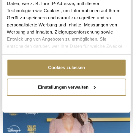
Daten, wie z. B. Ihre IP-Adresse, mithilfe von
Technologien wie Cookies, um Informationen auf Ihrem
Gerät zu speichern und darauf zuzugreifen und so
personalisierte Werbung und Inhalte, Messungen von
Werbung und Inhalten, Zielgruppenforschung sowie
Entwicklung von Angeboten zu ermöglichen. Sie
entscheiden darüber, wer Ihre Daten für welche Zwecke
nutzt. Sie können Ihre Einwilligung jederzeit über die
Cookie-Erklärung oder durch Klicken auf das Privacy
Trigger Symbol ändern oder widerrufen
Cookies zulassen
Wenn Sie es erlauben, würden wir auch gerne:
Einstellungen verwalten
Informationen über Ihre geografische Lage
erfassen, welche bis auf einige Meter genau sein
können
Ihr Gerät durch aktives Scannen nach
bestimmten Merkmalen (Fingerprinting) identifizieren
Erfahren Sie mehr darüber, wie Ihre persönlichen Daten