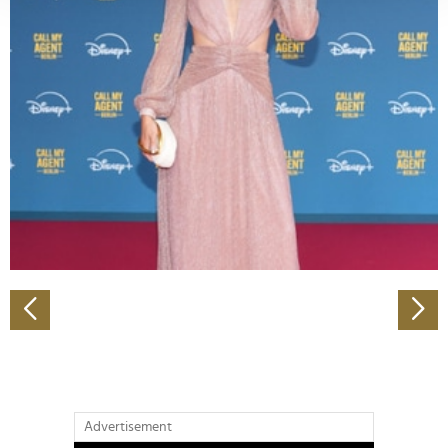
verarbeitet werden, und legen Sie Ihre Präferenzen im
Abschnitt Einzelheiten
fest.
Wir verwenden Cookies, um Inhalte und Anzeigen zu
personalisieren, Funktionen für soziale Medien anbieten
zu können und die Zugriffe auf unsere Website zu
analysieren. Außerdem geben wir Informationen zu Ihrer
Verwendung unserer Website an unsere Partner für
soziale Medien, Werbung und Analysen weiter. Unsere
Partner führen diese Informationen möglicherweise mit
weiteren Daten zusammen, die Sie ihnen bereitgestellt
haben oder die sie im Rahmen Ihrer Nutzung der Dienste
gesammelt haben.
Advertisement