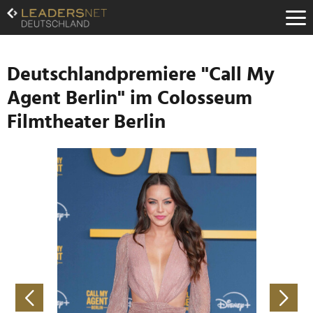
Zum
Inhalt
Zur
Fußzeilen-
Navigation
Deutschlandpremiere "Call My
Zur
Agent Berlin" im Colosseum
Hauptnavigation
Filmtheater Berlin