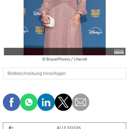
© BrauerPhotos / J.Harrell
ALLE FOTOS