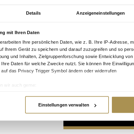
Details
Anzeigeneinstellungen
g mit Ihren Daten
erarbeiten Ihre persönlichen Daten, wie z. B. Ihre IP-Adresse, m
uf Ihrem Gerät zu speichern und darauf zuzugreifen und so pers
Advertisement
ung und Inhalten, Zielgruppenforschung sowie Entwicklung von
 Ihre Daten für welche Zwecke nutzt. Sie können Ihre Einwilligun
 auf das Privacy Trigger Symbol ändern oder widerrufen
n wir auch gerne:
re geografische Lage erfassen, welche bis auf einige Meter gen
es Scannen nach bestimmten Merkmalen (Fingerprinting) identifi
Einstellungen verwalten
ie Ihre persönlichen Daten verarbeitet werden, und legen Sie I
nhalte und Anzeigen zu personalisieren, Funktionen für soziale