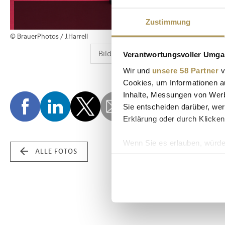
Zustimmung
© BrauerPhotos / J.Harrell
Verantwortungsvoller Umgan
Wir und
unsere 58 Partner
v
Cookies, um Informationen a
Inhalte, Messungen von Werb
Sie entscheiden darüber, wer
Erklärung oder durch Klicken
Wenn Sie es erlauben, würde
ALLE FOTOS
Informationen über Ih
Ihr Gerät durch aktiv
Erfahren Sie mehr darüber, w
Einzelheiten
fest.
Wir verwenden Cookies, um I