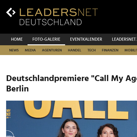
Zum
Inhalt
Zur
Fußzeilen-
Navigation
Zur
HOME
FOTO-GALERIE
EVENTKALENDER
LEADERSNET
Hauptnavigation
NEWS
MEDIA
AGENTUREN
HANDEL
TECH
FINANZEN
MOBILI
Deutschlandpremiere "Call My Age
Berlin