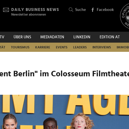
DAILY BUSINESS NEWS
Suche
Facebook
Newsletter abonnieren
.TV
ÜBER UNS
MEDIADATEN
LINKEDIN
EDITION AT
SUCHEN
TÄT
TOURISMUS
KARRIERE
EVENTS
LEADERS
INTERVIEWS
IMMOBI
nt Berlin" im Colosseum Filmtheat