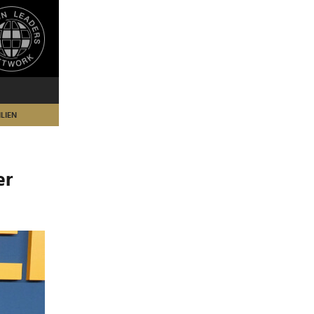
LIEN
er