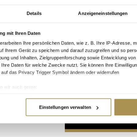
Details
Anzeigeneinstellungen
g mit Ihren Daten
erarbeiten Ihre persönlichen Daten, wie z. B. Ihre IP-Adresse, m
uf Ihrem Gerät zu speichern und darauf zuzugreifen und so pers
Advertisement
ung und Inhalten, Zielgruppenforschung sowie Entwicklung von
 Ihre Daten für welche Zwecke nutzt. Sie können Ihre Einwilligun
 auf das Privacy Trigger Symbol ändern oder widerrufen
n wir auch gerne:
re geografische Lage erfassen, welche bis auf einige Meter gen
es Scannen nach bestimmten Merkmalen (Fingerprinting) identifi
Einstellungen verwalten
ie Ihre persönlichen Daten verarbeitet werden, und legen Sie I
nhalte und Anzeigen zu personalisieren, Funktionen für soziale