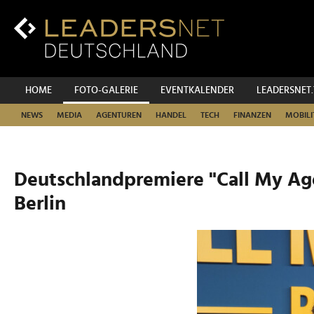
Zum
Inhalt
Zur
Fußzeilen-
Navigation
Zur
HOME
FOTO-GALERIE
EVENTKALENDER
LEADERSNET
Hauptnavigation
NEWS
MEDIA
AGENTUREN
HANDEL
TECH
FINANZEN
MOBILI
Deutschlandpremiere "Call My Age
Berlin