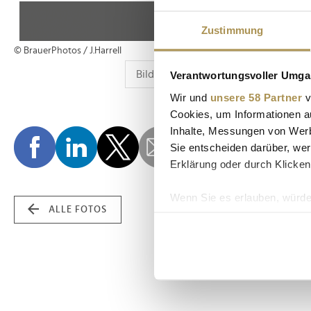
Zustimmung
© BrauerPhotos / J.Harrell
Verantwortungsvoller Umgan
Wir und
unsere 58 Partner
v
Cookies, um Informationen a
Inhalte, Messungen von Werb
Sie entscheiden darüber, wer
Erklärung oder durch Klicken
Wenn Sie es erlauben, würde
ALLE FOTOS
Informationen über Ih
Ihr Gerät durch aktiv
Erfahren Sie mehr darüber, w
Einzelheiten
fest.
Wir verwenden Cookies, um I