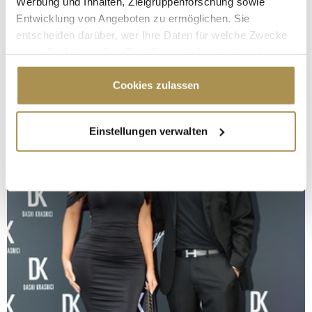
Werbung und Inhalten, Zielgruppenforschung sowie
Entwicklung von Angeboten zu ermöglichen. Sie
entscheiden darüber, wer Ihre Daten für welche Zwecke
nutzt. Sie können Ihre Einwilligung jederzeit über die
Cookie-Erklärung oder durch Klicken auf das Privacy
Trigger Symbol ändern oder widerrufen
Cookies zulassen
Wenn Sie es erlauben, würden wir auch gerne:
Einstellungen verwalten
Informationen über Ihre geografische Lage
erfassen, welche bis auf einige Meter genau sein
können
Ihr Gerät durch aktives Scannen nach
bestimmten Merkmalen (Fingerprinting) identifizieren
Erfahren Sie mehr darüber, wie Ihre persönlichen Daten
verarbeitet werden, und legen Sie Ihre Präferenzen im
Abschnitt Einzelheiten
fest.
Wir verwenden Cookies, um Inhalte und Anzeigen zu
personalisieren, Funktionen für soziale Medien anbieten