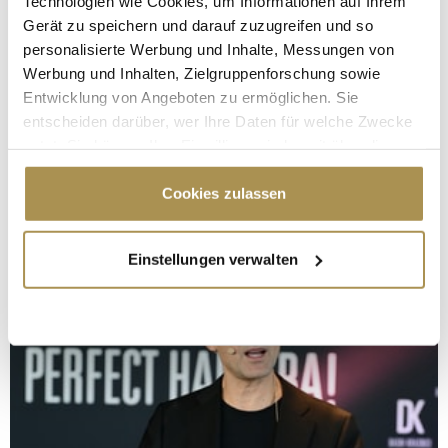
Technologien wie Cookies, um Informationen auf Ihrem
Gerät zu speichern und darauf zuzugreifen und so
personalisierte Werbung und Inhalte, Messungen von
Werbung und Inhalten, Zielgruppenforschung sowie
Entwicklung von Angeboten zu ermöglichen. Sie
entscheiden darüber, wer Ihre Daten für welche Zwecke
nutzt. Sie können Ihre Einwilligung jederzeit über die
Cookie-Erklärung oder durch Klicken auf das Privacy
Trigger Symbol ändern oder widerrufen
Cookies zulassen
Wenn Sie es erlauben, würden wir auch gerne:
Einstellungen verwalten
Informationen über Ihre geografische Lage
erfassen, welche bis auf einige Meter genau sein
können
Ihr Gerät durch aktives Scannen nach
bestimmten Merkmalen (Fingerprinting) identifizieren
Erfahren Sie mehr darüber, wie Ihre persönlichen Daten
verarbeitet werden, und legen Sie Ihre Präferenzen im
Abschnitt Einzelheiten
fest.