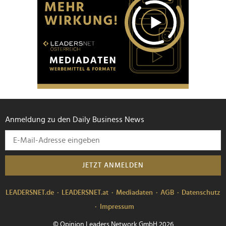
Anmeldung zu den Daily Business News
JETZT ANMELDEN
LEADERSNET.de
LEADERSNET.at
Mediadaten
AGB
Datenschutz
Impressum
© Opinion Leaders Network GmbH 2026