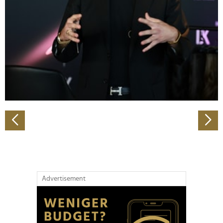
Wir verwenden Cookies, um Inhalte und Anzeigen zu
personalisieren, Funktionen für soziale Medien anbieten
zu können und die Zugriffe auf unsere Website zu
analysieren. Außerdem geben wir Informationen zu Ihrer
Verwendung unserer Website an unsere Partner für
soziale Medien, Werbung und Analysen weiter. Unsere
Partner führen diese Informationen möglicherweise mit
weiteren Daten zusammen, die Sie ihnen bereitgestellt
haben oder die sie im Rahmen Ihrer Nutzung der Dienste
gesammelt haben.
Advertisement