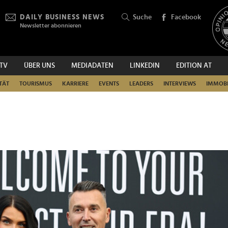
DAILY BUSINESS NEWS
Suche
Facebook
Newsletter abonnieren
.TV
ÜBER UNS
MEDIADATEN
LINKEDIN
EDITION AT
SUCHEN
TÄT
TOURISMUS
KARRIERE
EVENTS
LEADERS
INTERVIEWS
IMMOBI