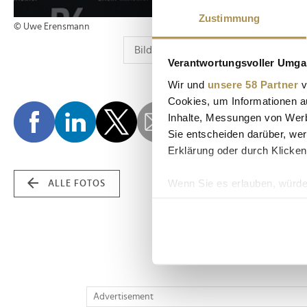
Zustimmung
© Uwe Erensmann
Verantwortungsvoller Umgan
Wir und
unsere 58 Partner
v
Cookies, um Informationen a
Inhalte, Messungen von Werb
Sie entscheiden darüber, wer
Erklärung oder durch Klicken
Wenn Sie es erlauben, würde
ALLE FOTOS
Informationen über Ih
Ihr Gerät durch aktiv
Erfahren Sie mehr darüber, w
Einzelheiten
fest.
Wir verwenden Cookies, um I
Advertisement
und die Zugriffe auf unsere 