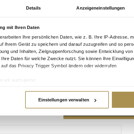
Details
Anzeigeneinstellungen
g mit Ihren Daten
erarbeiten Ihre persönlichen Daten, wie z. B. Ihre IP-Adresse, m
Advertisement
uf Ihrem Gerät zu speichern und darauf zuzugreifen und so pers
ung und Inhalten, Zielgruppenforschung sowie Entwicklung von
 Ihre Daten für welche Zwecke nutzt. Sie können Ihre Einwilligun
 auf das Privacy Trigger Symbol ändern oder widerrufen
n wir auch gerne:
re geografische Lage erfassen, welche bis auf einige Meter gen
es Scannen nach bestimmten Merkmalen (Fingerprinting) identifi
Einstellungen verwalten
ie Ihre persönlichen Daten verarbeitet werden, und legen Sie I
nhalte und Anzeigen zu personalisieren, Funktionen für soziale
Website zu analysieren. Außerdem geben wir Informationen zu I