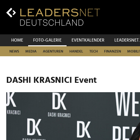
Zum
Inhalt
Zur
Fußzeilen-
Navigation
Zur
HOME
FOTO-GALERIE
EVENTKALENDER
LEADERSNET
Hauptnavigation
NEWS
MEDIA
AGENTUREN
HANDEL
TECH
FINANZEN
MOBILI
DASHI KRASNICI Event