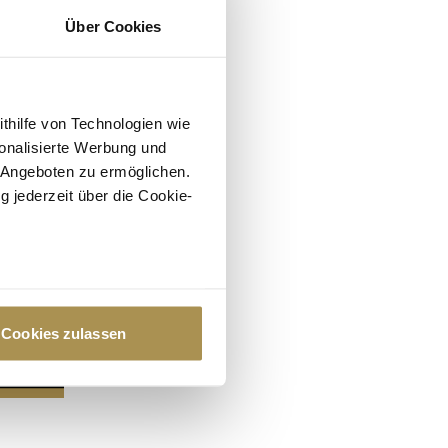
Über Cookies
ithilfe von Technologien wie
onalisierte Werbung und
 Angeboten zu ermöglichen.
g jederzeit über die Cookie-
au sein können
zieren
Cookies zulassen
hre Präferenzen im
Abschnitt
 Medien anbieten zu können
hrer Verwendung unserer