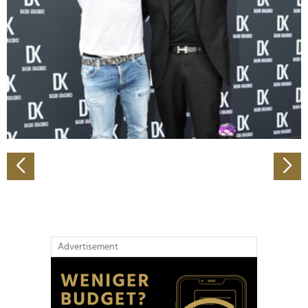
Wir verwenden Cookies, um Inhalte und Anzeigen zu
personalisieren, Funktionen für soziale Medien anbieten
zu können und die Zugriffe auf unsere Website zu
analysieren. Außerdem geben wir Informationen zu Ihrer
Verwendung unserer Website an unsere Partner für
soziale Medien, Werbung und Analysen weiter. Unsere
Partner führen diese Informationen möglicherweise mit
weiteren Daten zusammen, die Sie ihnen bereitgestellt
haben oder die sie im Rahmen Ihrer Nutzung der Dienste
gesammelt haben.
Advertisement