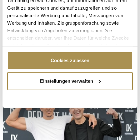
Technologien wie Cookies, um Informationen auf Ihrem
Gerät zu speichern und darauf zuzugreifen und so
personalisierte Werbung und Inhalte, Messungen von
Werbung und Inhalten, Zielgruppenforschung sowie
Entwicklung von Angeboten zu ermöglichen. Sie
entscheiden darüber, wer Ihre Daten für welche Zwecke
nutzt. Sie können Ihre Einwilligung jederzeit über die
Cookie-Erklärung oder durch Klicken auf das Privacy
Trigger Symbol ändern oder widerrufen
Cookies zulassen
Wenn Sie es erlauben, würden wir auch gerne:
Einstellungen verwalten
Informationen über Ihre geografische Lage
erfassen, welche bis auf einige Meter genau sein
können
Ihr Gerät durch aktives Scannen nach
bestimmten Merkmalen (Fingerprinting) identifizieren
Erfahren Sie mehr darüber, wie Ihre persönlichen Daten
verarbeitet werden, und legen Sie Ihre Präferenzen im
Abschnitt Einzelheiten
fest.