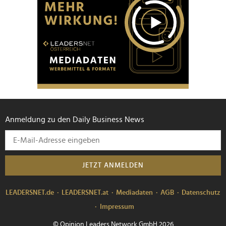
Anmeldung zu den Daily Business News
JETZT ANMELDEN
LEADERSNET.de
LEADERSNET.at
Mediadaten
AGB
Datenschutz
Impressum
© Opinion Leaders Network GmbH 2026