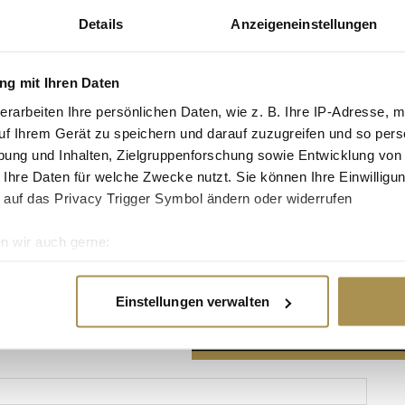
Details
Anzeigeneinstellungen
g mit Ihren Daten
erarbeiten Ihre persönlichen Daten, wie z. B. Ihre IP-Adresse, m
Advertisement
uf Ihrem Gerät zu speichern und darauf zuzugreifen und so pers
ung und Inhalten, Zielgruppenforschung sowie Entwicklung von
 Ihre Daten für welche Zwecke nutzt. Sie können Ihre Einwilligun
 auf das Privacy Trigger Symbol ändern oder widerrufen
n wir auch gerne:
re geografische Lage erfassen, welche bis auf einige Meter gen
es Scannen nach bestimmten Merkmalen (Fingerprinting) identifi
Einstellungen verwalten
ie Ihre persönlichen Daten verarbeitet werden, und legen Sie I
nhalte und Anzeigen zu personalisieren, Funktionen für soziale
Website zu analysieren. Außerdem geben wir Informationen zu I