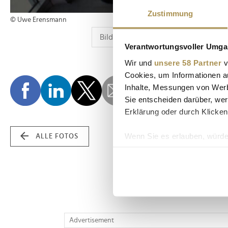
Zustimmung
© Uwe Erensmann
Verantwortungsvoller Umgan
Wir und
unsere 58 Partner
v
Cookies, um Informationen a
Inhalte, Messungen von Werb
Sie entscheiden darüber, wer
Erklärung oder durch Klicken
Wenn Sie es erlauben, würde
ALLE FOTOS
Informationen über Ih
Ihr Gerät durch aktiv
Erfahren Sie mehr darüber, w
Einzelheiten
fest.
Wir verwenden Cookies, um I
Advertisement
und die Zugriffe auf unsere 