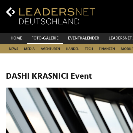
Zum
Inhalt
Zur
Fußzeilen-
Navigation
Zur
HOME
FOTO-GALERIE
EVENTKALENDER
LEADERSNET
Hauptnavigation
NEWS
MEDIA
AGENTUREN
HANDEL
TECH
FINANZEN
MOBILI
DASHI KRASNICI Event