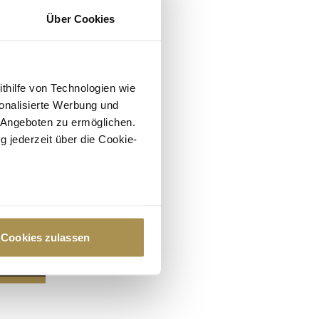
Über Cookies
ithilfe von Technologien wie
onalisierte Werbung und
 Angeboten zu ermöglichen.
g jederzeit über die Cookie-
au sein können
zieren
Cookies zulassen
hre Präferenzen im
Abschnitt
 Medien anbieten zu können
hrer Verwendung unserer