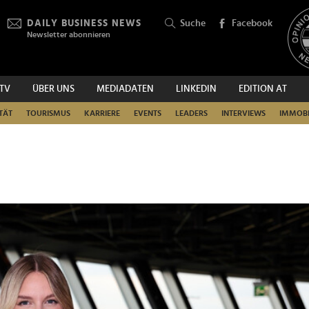
DAILY BUSINESS NEWS
Suche
Facebook
Newsletter abonnieren
.TV
ÜBER UNS
MEDIADATEN
LINKEDIN
EDITION AT
SUCHEN
TÄT
TOURISMUS
KARRIERE
EVENTS
LEADERS
INTERVIEWS
IMMOBI