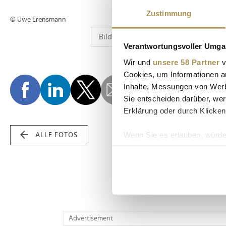
Zustimmung
© Uwe Erensmann
Verantwortungsvoller Umgan
Wir und
unsere 58 Partner
v
Cookies, um Informationen a
Inhalte, Messungen von Werb
Sie entscheiden darüber, wer
Erklärung oder durch Klicken
Wenn Sie es erlauben, würde
ALLE FOTOS
Informationen über Ih
Ihr Gerät durch aktiv
Erfahren Sie mehr darüber, w
Einzelheiten
fest.
Wir verwenden Cookies, um I
Advertisement
und die Zugriffe auf unsere 