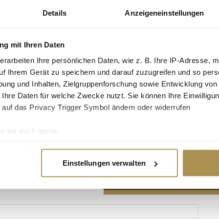
Details
Anzeigeneinstellungen
g mit Ihren Daten
erarbeiten Ihre persönlichen Daten, wie z. B. Ihre IP-Adresse, m
Advertisement
uf Ihrem Gerät zu speichern und darauf zuzugreifen und so pers
ung und Inhalten, Zielgruppenforschung sowie Entwicklung von
 Ihre Daten für welche Zwecke nutzt. Sie können Ihre Einwilligun
 auf das Privacy Trigger Symbol ändern oder widerrufen
n wir auch gerne:
re geografische Lage erfassen, welche bis auf einige Meter gen
es Scannen nach bestimmten Merkmalen (Fingerprinting) identifi
Einstellungen verwalten
ie Ihre persönlichen Daten verarbeitet werden, und legen Sie I
nhalte und Anzeigen zu personalisieren, Funktionen für soziale
Website zu analysieren. Außerdem geben wir Informationen zu I