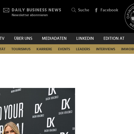
DAILY BUSINESS NEWS
Suche
Facebook
Newsletter abonnieren
.TV
ÜBER UNS
MEDIADATEN
LINKEDIN
EDITION AT
SUCHEN
TÄT
TOURISMUS
KARRIERE
EVENTS
LEADERS
INTERVIEWS
IMMOBI