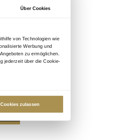
Über Cookies
ithilfe von Technologien wie
onalisierte Werbung und
 Angeboten zu ermöglichen.
g jederzeit über die Cookie-
au sein können
zieren
Cookies zulassen
hre Präferenzen im
Abschnitt
 Medien anbieten zu können
hrer Verwendung unserer