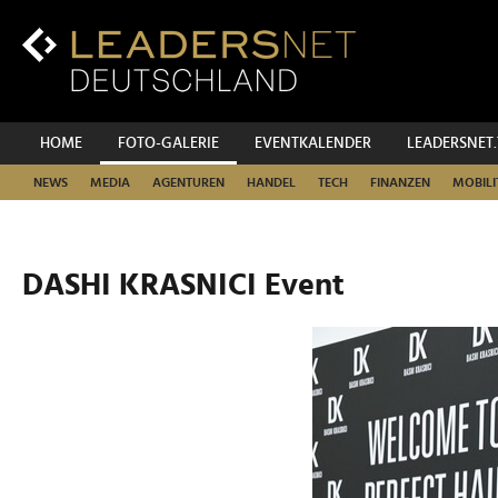
Zum
Inhalt
Zur
Fußzeilen-
Navigation
Zur
HOME
FOTO-GALERIE
EVENTKALENDER
LEADERSNET
Hauptnavigation
NEWS
MEDIA
AGENTUREN
HANDEL
TECH
FINANZEN
MOBILI
DASHI KRASNICI Event