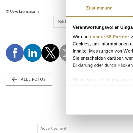
Zustimmung
© Uwe Erensmann
Verantwortungsvoller Umgan
Wir und
unsere 58 Partner
v
Cookies, um Informationen a
Inhalte, Messungen von Werb
Sie entscheiden darüber, wer
Erklärung oder durch Klicken
Wenn Sie es erlauben, würde
ALLE FOTOS
Informationen über Ih
Ihr Gerät durch aktiv
Erfahren Sie mehr darüber, w
Einzelheiten
fest.
Wir verwenden Cookies, um I
Advertisement
und die Zugriffe auf unsere 