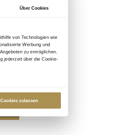
Über Cookies
ithilfe von Technologien wie
onalisierte Werbung und
 Angeboten zu ermöglichen.
g jederzeit über die Cookie-
au sein können
zieren
Cookies zulassen
hre Präferenzen im
Abschnitt
 Medien anbieten zu können
hrer Verwendung unserer