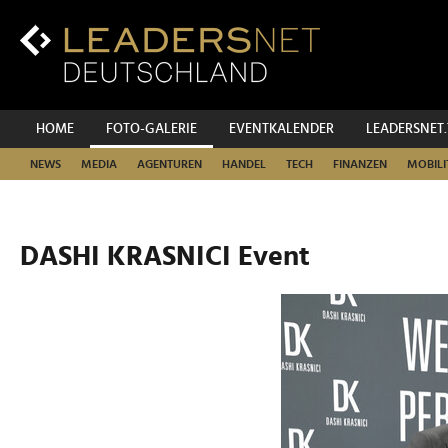
Zum
Inhalt
Zur
Fußzeilen-
Navigation
Zur
HOME
FOTO-GALERIE
EVENTKALENDER
LEADERSNET
Hauptnavigation
NEWS
MEDIA
AGENTUREN
HANDEL
TECH
FINANZEN
MOBILI
DASHI KRASNICI Event