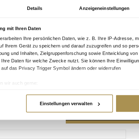
Details
Anzeigeneinstellungen
g mit Ihren Daten
erarbeiten Ihre persönlichen Daten, wie z. B. Ihre IP-Adresse, m
Advertisement
uf Ihrem Gerät zu speichern und darauf zuzugreifen und so pers
ung und Inhalten, Zielgruppenforschung sowie Entwicklung von
 Ihre Daten für welche Zwecke nutzt. Sie können Ihre Einwilligun
 auf das Privacy Trigger Symbol ändern oder widerrufen
n wir auch gerne:
re geografische Lage erfassen, welche bis auf einige Meter gen
es Scannen nach bestimmten Merkmalen (Fingerprinting) identifi
Einstellungen verwalten
ie Ihre persönlichen Daten verarbeitet werden, und legen Sie I
nhalte und Anzeigen zu personalisieren, Funktionen für soziale
Website zu analysieren. Außerdem geben wir Informationen zu I