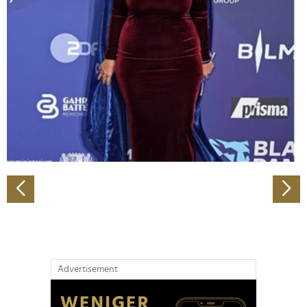
Abschnitt Einzelheiten
fest.
Wir verwenden Cookies, um Inhalte und Anzeigen zu
personalisieren, Funktionen für soziale Medien anbieten
zu können und die Zugriffe auf unsere Website zu
analysieren. Außerdem geben wir Informationen zu Ihrer
Verwendung unserer Website an unsere Partner für
soziale Medien, Werbung und Analysen weiter. Unsere
Partner führen diese Informationen möglicherweise mit
weiteren Daten zusammen, die Sie ihnen bereitgestellt
haben oder die sie im Rahmen Ihrer Nutzung der Dienste
gesammelt haben.
Advertisement