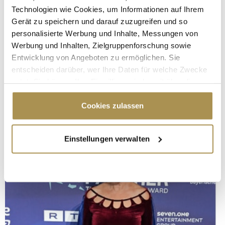
Technologien wie Cookies, um Informationen auf Ihrem
Gerät zu speichern und darauf zuzugreifen und so
personalisierte Werbung und Inhalte, Messungen von
Werbung und Inhalten, Zielgruppenforschung sowie
Entwicklung von Angeboten zu ermöglichen. Sie
entscheiden darüber, wer Ihre Daten für welche Zwecke
nutzt. Sie können Ihre Einwilligung jederzeit über die
Cookie-Erklärung oder durch Klicken auf das Privacy
Trigger Symbol ändern oder widerrufen
Cookies zulassen
Wenn Sie es erlauben, würden wir auch gerne:
Einstellungen verwalten
Informationen über Ihre geografische Lage
erfassen, welche bis auf einige Meter genau sein
können
Ihr Gerät durch aktives Scannen nach
bestimmten Merkmalen (Fingerprinting) identifizieren
Erfahren Sie mehr darüber, wie Ihre persönlichen Daten
verarbeitet werden, und legen Sie Ihre Präferenzen im