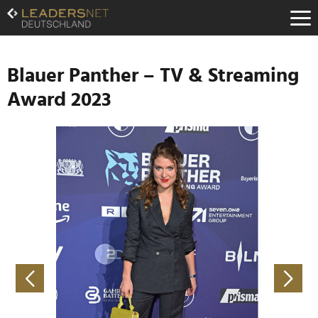
Zum
Inhalt
Zur
Fußzeilen-
Navigation
Blauer Panther – TV & Streaming
Zur
Award 2023
Hauptnavigation