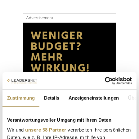
Advertisement
Zustimmung
Details
Anzeigeneinstellungen
Über
Verantwortungsvoller Umgang mit Ihren Daten
Wir und
unsere 58 Partner
verarbeiten Ihre persönlichen
Daten, wie z. B. Ihre IP-Adresse, mithilfe von