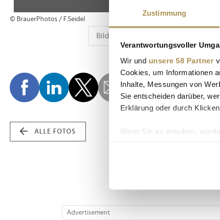
Zustimmung
© BrauerPhotos / F.Seidel
Verantwortungsvoller Umgan
Wir und
unsere 58 Partner
v
Cookies, um Informationen a
Inhalte, Messungen von Werb
Sie entscheiden darüber, wer
Erklärung oder durch Klicken
Wenn Sie es erlauben, würde
ALLE FOTOS
Informationen über Ih
Ihr Gerät durch aktiv
Erfahren Sie mehr darüber, w
Einzelheiten
fest.
Wir verwenden Cookies, um I
Advertisement
und die Zugriffe auf unsere 