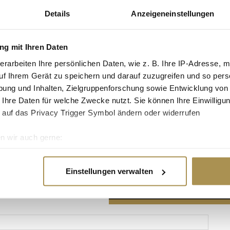
Details
Anzeigeneinstellungen
g mit Ihren Daten
erarbeiten Ihre persönlichen Daten, wie z. B. Ihre IP-Adresse, m
Advertisement
uf Ihrem Gerät zu speichern und darauf zuzugreifen und so pers
ung und Inhalten, Zielgruppenforschung sowie Entwicklung von
 Ihre Daten für welche Zwecke nutzt. Sie können Ihre Einwilligun
 auf das Privacy Trigger Symbol ändern oder widerrufen
n wir auch gerne:
re geografische Lage erfassen, welche bis auf einige Meter gen
es Scannen nach bestimmten Merkmalen (Fingerprinting) identifi
Einstellungen verwalten
ie Ihre persönlichen Daten verarbeitet werden, und legen Sie I
nhalte und Anzeigen zu personalisieren, Funktionen für soziale
Website zu analysieren. Außerdem geben wir Informationen zu I