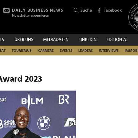
DAILY BUSINESS NEWS
Suche
Facebook
Newsletter abonnieren
.TV
ÜBER UNS
MEDIADATEN
LINKEDIN
EDITION AT
SUCHEN
TÄT
TOURISMUS
KARRIERE
EVENTS
LEADERS
INTERVIEWS
IMMOBI
 Award 2023