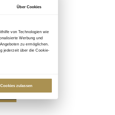
Über Cookies
ithilfe von Technologien wie
onalisierte Werbung und
 Angeboten zu ermöglichen.
g jederzeit über die Cookie-
au sein können
zieren
Cookies zulassen
hre Präferenzen im
Abschnitt
 Medien anbieten zu können
hrer Verwendung unserer