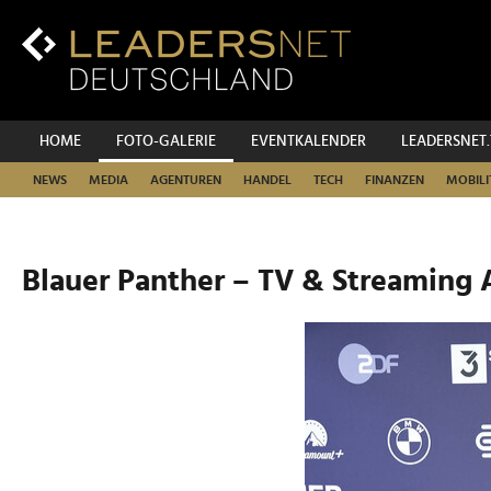
Zum
Inhalt
Zur
Fußzeilen-
Navigation
Zur
HOME
FOTO-GALERIE
EVENTKALENDER
LEADERSNET
Hauptnavigation
NEWS
MEDIA
AGENTUREN
HANDEL
TECH
FINANZEN
MOBILI
Blauer Panther – TV & Streaming