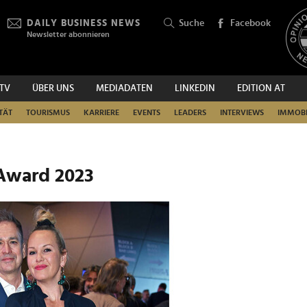
DAILY BUSINESS NEWS
Suche
Facebook
Newsletter abonnieren
.TV
ÜBER UNS
MEDIADATEN
LINKEDIN
EDITION AT
SUCHEN
TÄT
TOURISMUS
KARRIERE
EVENTS
LEADERS
INTERVIEWS
IMMOBI
 Award 2023