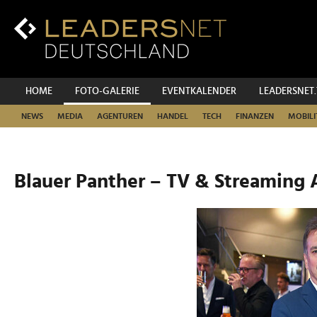
Zum
Inhalt
Zur
Fußzeilen-
Navigation
Zur
HOME
FOTO-GALERIE
EVENTKALENDER
LEADERSNET
Hauptnavigation
NEWS
MEDIA
AGENTUREN
HANDEL
TECH
FINANZEN
MOBILI
Blauer Panther – TV & Streaming