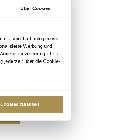
Über Cookies
ithilfe von Technologien wie
onalisierte Werbung und
 Angeboten zu ermöglichen.
g jederzeit über die Cookie-
au sein können
zieren
Cookies zulassen
hre Präferenzen im
Abschnitt
 Medien anbieten zu können
hrer Verwendung unserer