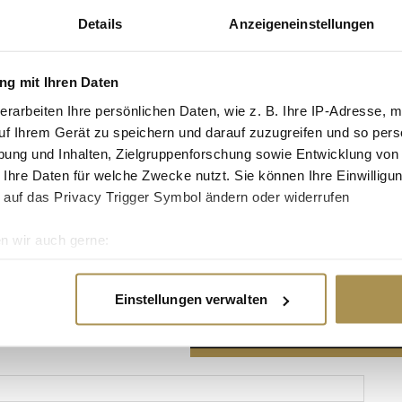
Details
Anzeigeneinstellungen
g mit Ihren Daten
erarbeiten Ihre persönlichen Daten, wie z. B. Ihre IP-Adresse, m
Advertisement
uf Ihrem Gerät zu speichern und darauf zuzugreifen und so pers
ung und Inhalten, Zielgruppenforschung sowie Entwicklung von
 Ihre Daten für welche Zwecke nutzt. Sie können Ihre Einwilligun
 auf das Privacy Trigger Symbol ändern oder widerrufen
n wir auch gerne:
re geografische Lage erfassen, welche bis auf einige Meter gen
es Scannen nach bestimmten Merkmalen (Fingerprinting) identifi
Einstellungen verwalten
ie Ihre persönlichen Daten verarbeitet werden, und legen Sie I
nhalte und Anzeigen zu personalisieren, Funktionen für soziale
Website zu analysieren. Außerdem geben wir Informationen zu I