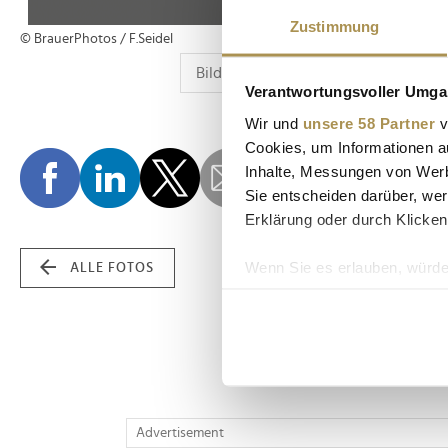
Zustimmung
© BrauerPhotos / F.Seidel
Verantwortungsvoller Umgan
Wir und
unsere 58 Partner
v
Cookies, um Informationen a
Inhalte, Messungen von Werb
Sie entscheiden darüber, wer
Erklärung oder durch Klicken
Wenn Sie es erlauben, würde
ALLE FOTOS
Informationen über Ih
Ihr Gerät durch aktiv
Erfahren Sie mehr darüber, w
Einzelheiten
fest.
Wir verwenden Cookies, um I
Advertisement
und die Zugriffe auf unsere 