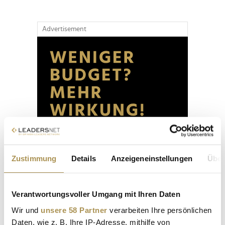
Advertisement
Zustimmung
Details
Anzeigeneinstellungen
Über
Verantwortungsvoller Umgang mit Ihren Daten
Wir und
unsere 58 Partner
verarbeiten Ihre persönlichen
Daten, wie z. B. Ihre IP-Adresse, mithilfe von