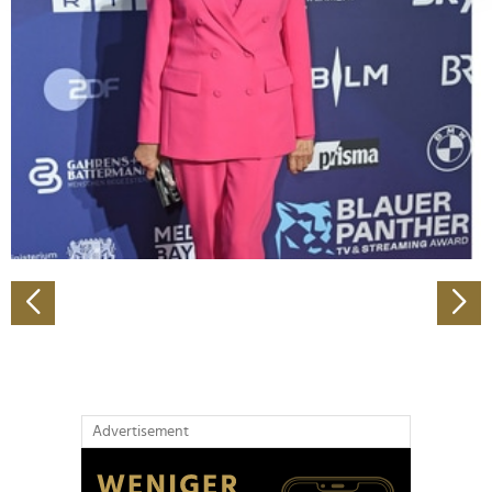
Abschnitt Einzelheiten
fest.
Wir verwenden Cookies, um Inhalte und Anzeigen zu
personalisieren, Funktionen für soziale Medien anbieten
zu können und die Zugriffe auf unsere Website zu
analysieren. Außerdem geben wir Informationen zu Ihrer
Verwendung unserer Website an unsere Partner für
soziale Medien, Werbung und Analysen weiter. Unsere
Partner führen diese Informationen möglicherweise mit
weiteren Daten zusammen, die Sie ihnen bereitgestellt
haben oder die sie im Rahmen Ihrer Nutzung der Dienste
gesammelt haben.
Advertisement