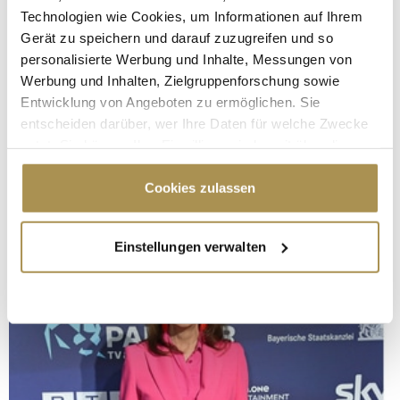
Technologien wie Cookies, um Informationen auf Ihrem
Gerät zu speichern und darauf zuzugreifen und so
personalisierte Werbung und Inhalte, Messungen von
Werbung und Inhalten, Zielgruppenforschung sowie
Entwicklung von Angeboten zu ermöglichen. Sie
entscheiden darüber, wer Ihre Daten für welche Zwecke
nutzt. Sie können Ihre Einwilligung jederzeit über die
Cookie-Erklärung oder durch Klicken auf das Privacy
Trigger Symbol ändern oder widerrufen
Cookies zulassen
Wenn Sie es erlauben, würden wir auch gerne:
Einstellungen verwalten
Informationen über Ihre geografische Lage
erfassen, welche bis auf einige Meter genau sein
können
Ihr Gerät durch aktives Scannen nach
bestimmten Merkmalen (Fingerprinting) identifizieren
Erfahren Sie mehr darüber, wie Ihre persönlichen Daten
verarbeitet werden, und legen Sie Ihre Präferenzen im