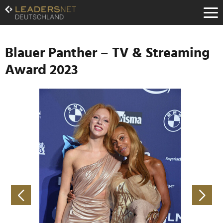
Zum
Inhalt
Zur
Fußzeilen-
Navigation
Blauer Panther – TV & Streaming
Zur
Award 2023
Hauptnavigation