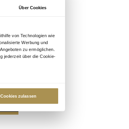
Über Cookies
ithilfe von Technologien wie
onalisierte Werbung und
 Angeboten zu ermöglichen.
g jederzeit über die Cookie-
au sein können
zieren
Cookies zulassen
hre Präferenzen im
Abschnitt
 Medien anbieten zu können
hrer Verwendung unserer