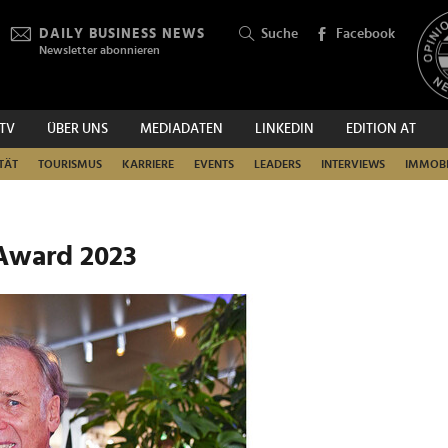
DAILY BUSINESS NEWS
Suche
Facebook
Newsletter abonnieren
.TV
ÜBER UNS
MEDIADATEN
LINKEDIN
EDITION AT
SUCHEN
TÄT
TOURISMUS
KARRIERE
EVENTS
LEADERS
INTERVIEWS
IMMOBI
 Award 2023