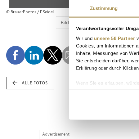
Zustimmung
© BrauerPhotos / F.Seidel
Verantwortungsvoller Umgan
Wir und
unsere 58 Partner
v
Cookies, um Informationen a
Inhalte, Messungen von Werb
Sie entscheiden darüber, wer
Erklärung oder durch Klicken
Wenn Sie es erlauben, würde
ALLE FOTOS
Informationen über Ih
Ihr Gerät durch aktiv
Erfahren Sie mehr darüber, w
Einzelheiten
fest.
Wir verwenden Cookies, um I
Advertisement
und die Zugriffe auf unsere 