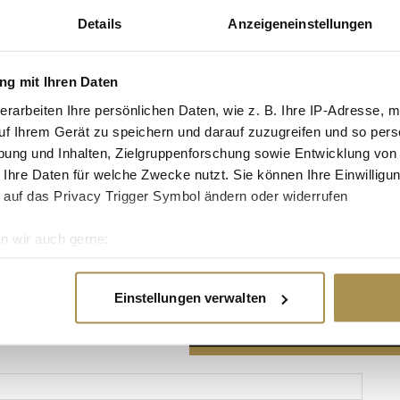
Details
Anzeigeneinstellungen
g mit Ihren Daten
erarbeiten Ihre persönlichen Daten, wie z. B. Ihre IP-Adresse, m
Advertisement
uf Ihrem Gerät zu speichern und darauf zuzugreifen und so pers
ung und Inhalten, Zielgruppenforschung sowie Entwicklung von
 Ihre Daten für welche Zwecke nutzt. Sie können Ihre Einwilligun
 auf das Privacy Trigger Symbol ändern oder widerrufen
n wir auch gerne:
re geografische Lage erfassen, welche bis auf einige Meter gen
es Scannen nach bestimmten Merkmalen (Fingerprinting) identifi
Einstellungen verwalten
ie Ihre persönlichen Daten verarbeitet werden, und legen Sie I
nhalte und Anzeigen zu personalisieren, Funktionen für soziale
Website zu analysieren. Außerdem geben wir Informationen zu I