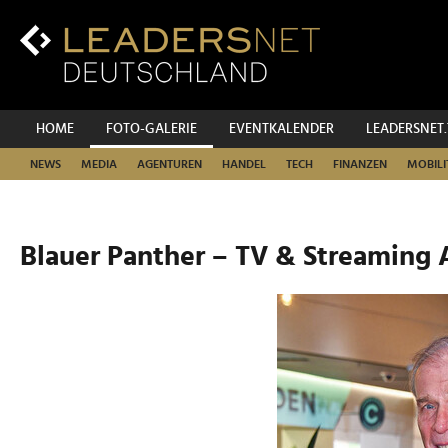
Zum
Inhalt
Zur
Fußzeilen-
Navigation
Zur
HOME
FOTO-GALERIE
EVENTKALENDER
LEADERSNET
Hauptnavigation
NEWS
MEDIA
AGENTUREN
HANDEL
TECH
FINANZEN
MOBILI
Blauer Panther – TV & Streaming