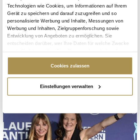
Technologien wie Cookies, um Informationen auf Ihrem
Gerät zu speichern und darauf zuzugreifen und so
personalisierte Werbung und Inhalte, Messungen von
Werbung und Inhalten, Zielgruppenforschung sowie
Entwicklung von Angeboten zu ermöglichen. Sie
entscheiden darüber, wer Ihre Daten für welche Zwecke
nutzt. Sie können Ihre Einwilligung jederzeit über die
Cookie-Erklärung oder durch Klicken auf das Privacy
Trigger Symbol ändern oder widerrufen
Cookies zulassen
Wenn Sie es erlauben, würden wir auch gerne:
Einstellungen verwalten
Informationen über Ihre geografische Lage
erfassen, welche bis auf einige Meter genau sein
können
Ihr Gerät durch aktives Scannen nach
bestimmten Merkmalen (Fingerprinting) identifizieren
Erfahren Sie mehr darüber, wie Ihre persönlichen Daten
verarbeitet werden, und legen Sie Ihre Präferenzen im