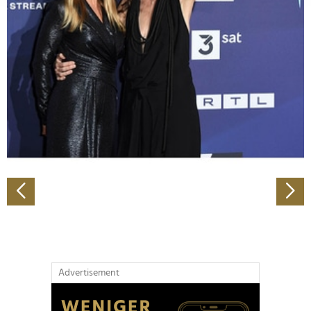
Abschnitt Einzelheiten
fest.
Wir verwenden Cookies, um Inhalte und Anzeigen zu
personalisieren, Funktionen für soziale Medien anbieten
zu können und die Zugriffe auf unsere Website zu
analysieren. Außerdem geben wir Informationen zu Ihrer
Verwendung unserer Website an unsere Partner für
soziale Medien, Werbung und Analysen weiter. Unsere
Partner führen diese Informationen möglicherweise mit
weiteren Daten zusammen, die Sie ihnen bereitgestellt
haben oder die sie im Rahmen Ihrer Nutzung der Dienste
gesammelt haben.
Advertisement