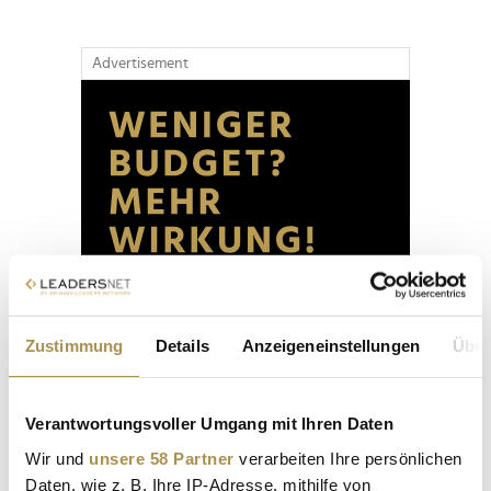
Advertisement
Zustimmung
Details
Anzeigeneinstellungen
Über
Verantwortungsvoller Umgang mit Ihren Daten
Wir und
unsere 58 Partner
verarbeiten Ihre persönlichen
Daten, wie z. B. Ihre IP-Adresse, mithilfe von