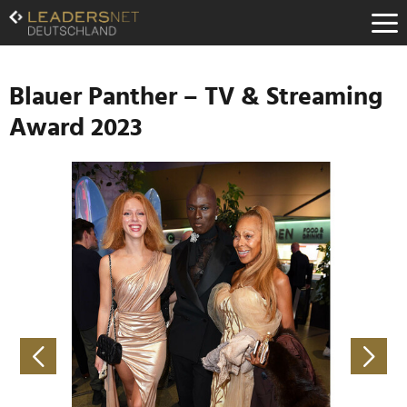
Zum
Inhalt
Zur
Fußzeilen-
Navigation
Blauer Panther – TV & Streaming
Zur
Award 2023
Hauptnavigation