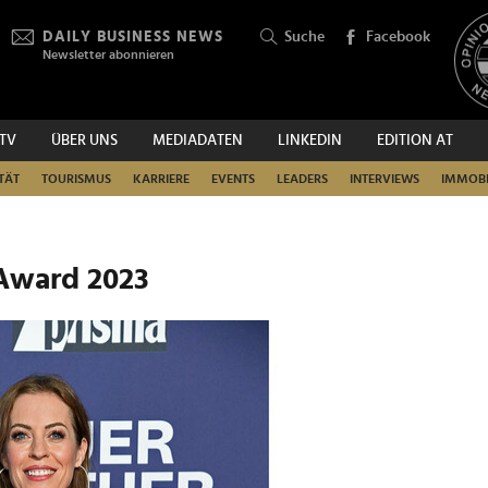
DAILY BUSINESS NEWS
Suche
Facebook
Newsletter abonnieren
.TV
ÜBER UNS
MEDIADATEN
LINKEDIN
EDITION AT
SUCHEN
TÄT
TOURISMUS
KARRIERE
EVENTS
LEADERS
INTERVIEWS
IMMOBI
 Award 2023