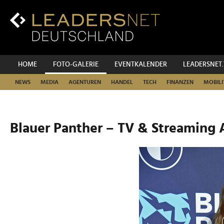
Zum
Inhalt
Zur
Fußzeilen-
Navigation
Zur
HOME
FOTO-GALERIE
EVENTKALENDER
LEADERSNET
Hauptnavigation
NEWS
MEDIA
AGENTUREN
HANDEL
TECH
FINANZEN
MOBILI
Blauer Panther – TV & Streaming