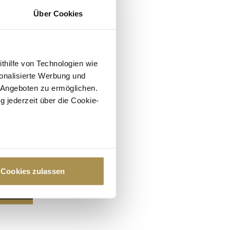
Über Cookies
ithilfe von Technologien wie
onalisierte Werbung und
 Angeboten zu ermöglichen.
g jederzeit über die Cookie-
au sein können
zieren
Cookies zulassen
hre Präferenzen im
Abschnitt
 Medien anbieten zu können
hrer Verwendung unserer