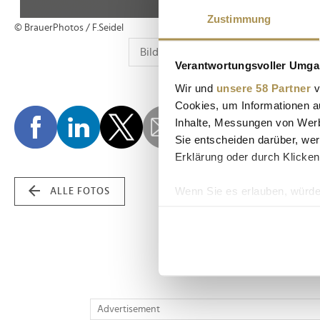
Zustimmung
© BrauerPhotos / F.Seidel
Verantwortungsvoller Umgan
Wir und
unsere 58 Partner
v
Cookies, um Informationen a
Inhalte, Messungen von Werb
Sie entscheiden darüber, wer
Erklärung oder durch Klicken
Wenn Sie es erlauben, würde
ALLE FOTOS
Informationen über Ih
Ihr Gerät durch aktiv
Erfahren Sie mehr darüber, w
Einzelheiten
fest.
Wir verwenden Cookies, um I
Advertisement
und die Zugriffe auf unsere 