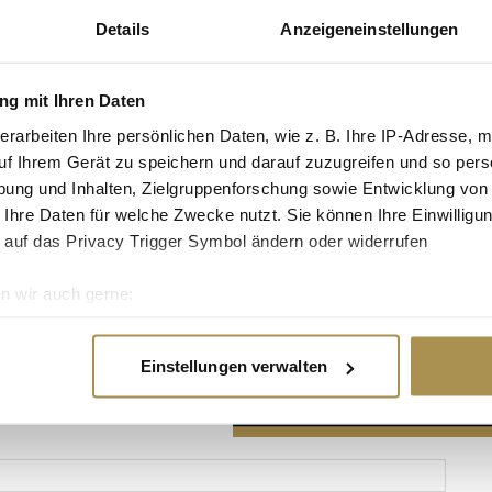
Details
Anzeigeneinstellungen
g mit Ihren Daten
erarbeiten Ihre persönlichen Daten, wie z. B. Ihre IP-Adresse, m
Advertisement
uf Ihrem Gerät zu speichern und darauf zuzugreifen und so pers
ung und Inhalten, Zielgruppenforschung sowie Entwicklung von
 Ihre Daten für welche Zwecke nutzt. Sie können Ihre Einwilligun
 auf das Privacy Trigger Symbol ändern oder widerrufen
n wir auch gerne:
re geografische Lage erfassen, welche bis auf einige Meter gen
es Scannen nach bestimmten Merkmalen (Fingerprinting) identifi
Einstellungen verwalten
ie Ihre persönlichen Daten verarbeitet werden, und legen Sie I
nhalte und Anzeigen zu personalisieren, Funktionen für soziale
Website zu analysieren. Außerdem geben wir Informationen zu I