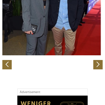
Abschnitt Einzelheiten
fest.
Wir verwenden Cookies, um Inhalte und Anzeigen zu
personalisieren, Funktionen für soziale Medien anbieten
zu können und die Zugriffe auf unsere Website zu
analysieren. Außerdem geben wir Informationen zu Ihrer
Verwendung unserer Website an unsere Partner für
soziale Medien, Werbung und Analysen weiter. Unsere
Partner führen diese Informationen möglicherweise mit
weiteren Daten zusammen, die Sie ihnen bereitgestellt
haben oder die sie im Rahmen Ihrer Nutzung der Dienste
gesammelt haben.
Advertisement