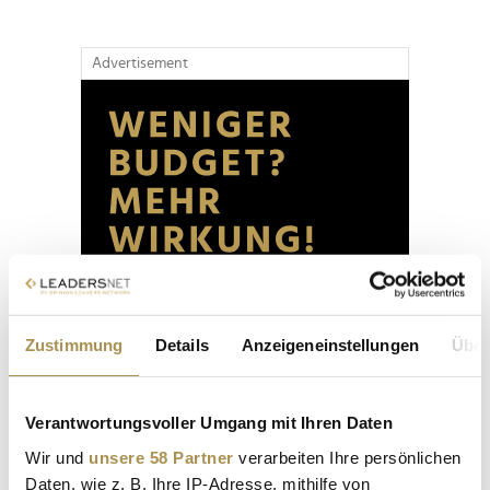
Advertisement
Zustimmung
Details
Anzeigeneinstellungen
Über
Verantwortungsvoller Umgang mit Ihren Daten
Wir und
unsere 58 Partner
verarbeiten Ihre persönlichen
Daten, wie z. B. Ihre IP-Adresse, mithilfe von