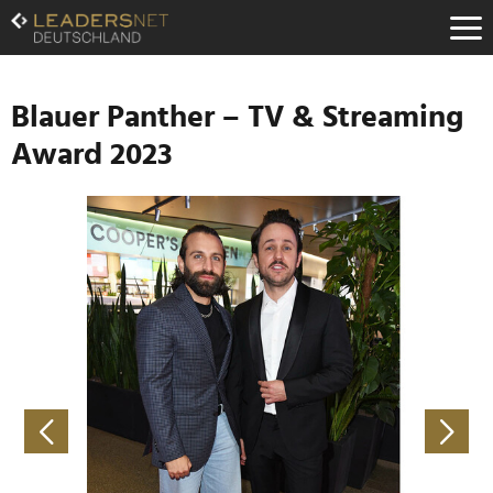
Zum
Inhalt
Zur
Fußzeilen-
Navigation
Blauer Panther – TV & Streaming
Zur
Award 2023
Hauptnavigation