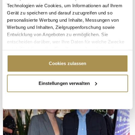
Technologien wie Cookies, um Informationen auf Ihrem
Gerät zu speichern und darauf zuzugreifen und so
personalisierte Werbung und Inhalte, Messungen von
Werbung und Inhalten, Zielgruppenforschung sowie
Entwicklung von Angeboten zu ermöglichen. Sie
entscheiden darüber, wer Ihre Daten für welche Zwecke
nutzt. Sie können Ihre Einwilligung jederzeit über die
Cookie-Erklärung oder durch Klicken auf das Privacy
Trigger Symbol ändern oder widerrufen
Cookies zulassen
Wenn Sie es erlauben, würden wir auch gerne:
Einstellungen verwalten
Informationen über Ihre geografische Lage
erfassen, welche bis auf einige Meter genau sein
können
Ihr Gerät durch aktives Scannen nach
bestimmten Merkmalen (Fingerprinting) identifizieren
Erfahren Sie mehr darüber, wie Ihre persönlichen Daten
verarbeitet werden, und legen Sie Ihre Präferenzen im