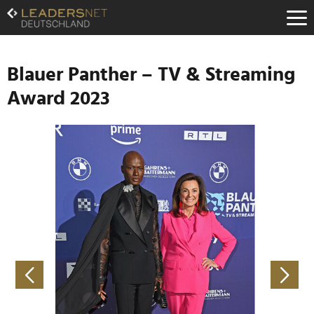
Zum
Inhalt
Zur
Fußzeilen-
Navigation
Blauer Panther – TV & Streaming
Zur
Award 2023
Hauptnavigation