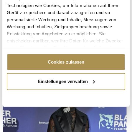
Technologien wie Cookies, um Informationen auf Ihrem
Gerät zu speichern und darauf zuzugreifen und so
personalisierte Werbung und Inhalte, Messungen von
Werbung und Inhalten, Zielgruppenforschung sowie
Entwicklung von Angeboten zu ermöglichen. Sie
entscheiden darüber, wer Ihre Daten für welche Zwecke
nutzt. Sie können Ihre Einwilligung jederzeit über die
Cookie-Erklärung oder durch Klicken auf das Privacy
Trigger Symbol ändern oder widerrufen
Cookies zulassen
Wenn Sie es erlauben, würden wir auch gerne:
Einstellungen verwalten
Informationen über Ihre geografische Lage
erfassen, welche bis auf einige Meter genau sein
können
Ihr Gerät durch aktives Scannen nach
bestimmten Merkmalen (Fingerprinting) identifizieren
Erfahren Sie mehr darüber, wie Ihre persönlichen Daten
verarbeitet werden, und legen Sie Ihre Präferenzen im