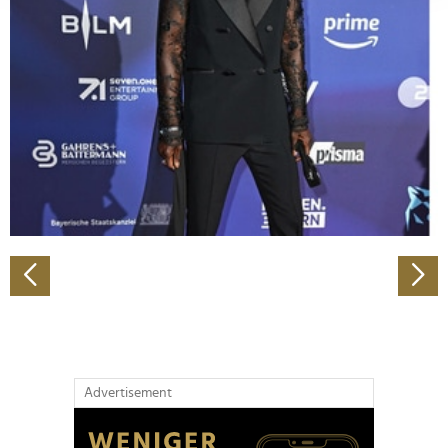
Abschnitt Einzelheiten
fest.
Wir verwenden Cookies, um Inhalte und Anzeigen zu
personalisieren, Funktionen für soziale Medien anbieten
zu können und die Zugriffe auf unsere Website zu
analysieren. Außerdem geben wir Informationen zu Ihrer
Verwendung unserer Website an unsere Partner für
soziale Medien, Werbung und Analysen weiter. Unsere
Partner führen diese Informationen möglicherweise mit
weiteren Daten zusammen, die Sie ihnen bereitgestellt
haben oder die sie im Rahmen Ihrer Nutzung der Dienste
gesammelt haben.
Advertisement