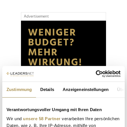
Advertisement
Zustimmung
Details
Anzeigeneinstellungen
Über
Verantwortungsvoller Umgang mit Ihren Daten
Wir und
unsere 58 Partner
verarbeiten Ihre persönlichen
Daten, wie z. B. Ihre IP-Adresse, mithilfe von