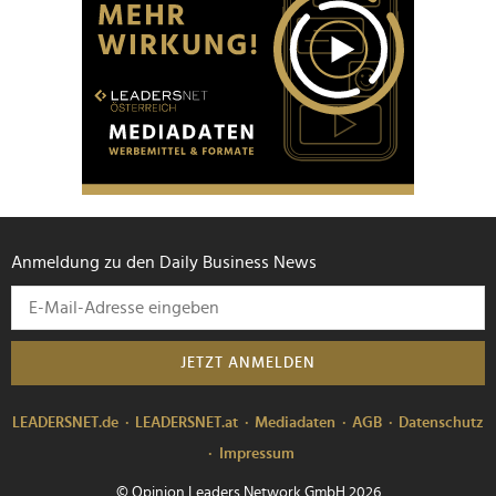
Anmeldung zu den Daily Business News
JETZT ANMELDEN
LEADERSNET.de
LEADERSNET.at
Mediadaten
AGB
Datenschutz
Impressum
© Opinion Leaders Network GmbH 2026