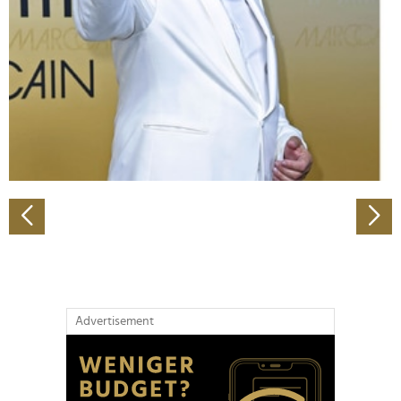
Wir verwenden Cookies, um Inhalte und Anzeigen zu
personalisieren, Funktionen für soziale Medien anbieten
zu können und die Zugriffe auf unsere Website zu
analysieren. Außerdem geben wir Informationen zu Ihrer
Verwendung unserer Website an unsere Partner für
soziale Medien, Werbung und Analysen weiter. Unsere
Partner führen diese Informationen möglicherweise mit
weiteren Daten zusammen, die Sie ihnen bereitgestellt
haben oder die sie im Rahmen Ihrer Nutzung der Dienste
gesammelt haben.
Advertisement