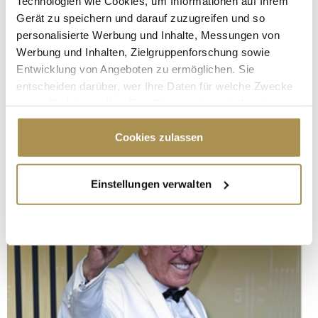
Technologien wie Cookies, um Informationen auf Ihrem
Gerät zu speichern und darauf zuzugreifen und so
personalisierte Werbung und Inhalte, Messungen von
Werbung und Inhalten, Zielgruppenforschung sowie
Entwicklung von Angeboten zu ermöglichen. Sie
entscheiden darüber, wer Ihre Daten für welche Zwecke
nutzt. Sie können Ihre Einwilligung jederzeit über die
Cookie-Erklärung oder durch Klicken auf das Privacy
Trigger Symbol ändern oder widerrufen
Cookies zulassen
Wenn Sie es erlauben, würden wir auch gerne:
Einstellungen verwalten
Informationen über Ihre geografische Lage
erfassen, welche bis auf einige Meter genau sein
können
Ihr Gerät durch aktives Scannen nach
bestimmten Merkmalen (Fingerprinting) identifizieren
Erfahren Sie mehr darüber, wie Ihre persönlichen Daten
verarbeitet werden, und legen Sie Ihre Präferenzen im
Abschnitt Einzelheiten
fest.