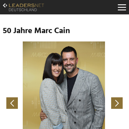
Zum
Inhalt
Zur
Fußzeilen-
Navigation
50 Jahre Marc Cain
Zur
Hauptnavigation