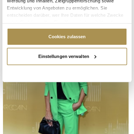
Werbung und Inhalten, Zielgruppenforschung sowie
Entwicklung von Angeboten zu ermöglichen. Sie
entscheiden darüber, wer Ihre Daten für welche Zwecke
nutzt. Sie können Ihre Einwilligung jederzeit über die
Cookie-Erklärung oder durch Klicken auf das Privacy
Trigger Symbol ändern oder widerrufen
Cookies zulassen
Wenn Sie es erlauben, würden wir auch gerne:
Einstellungen verwalten
Informationen über Ihre geografische Lage
erfassen, welche bis auf einige Meter genau sein
können
Ihr Gerät durch aktives Scannen nach
bestimmten Merkmalen (Fingerprinting) identifizieren
Erfahren Sie mehr darüber, wie Ihre persönlichen Daten
verarbeitet werden, und legen Sie Ihre Präferenzen im
Abschnitt Einzelheiten
fest.
Wir verwenden Cookies, um Inhalte und Anzeigen zu
personalisieren, Funktionen für soziale Medien anbieten