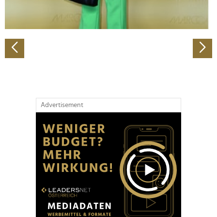
zu können und die Zugriffe auf unsere Website zu
analysieren. Außerdem geben wir Informationen zu Ihrer
Verwendung unserer Website an unsere Partner für
soziale Medien, Werbung und Analysen weiter. Unsere
Partner führen diese Informationen möglicherweise mit
weiteren Daten zusammen, die Sie ihnen bereitgestellt
haben oder die sie im Rahmen Ihrer Nutzung der Dienste
gesammelt haben.
Advertisement