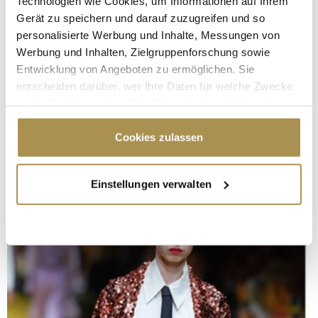
Technologien wie Cookies, um Informationen auf Ihrem
Gerät zu speichern und darauf zuzugreifen und so
personalisierte Werbung und Inhalte, Messungen von
Werbung und Inhalten, Zielgruppenforschung sowie
Entwicklung von Angeboten zu ermöglichen. Sie
entscheiden darüber, wer Ihre Daten für welche Zwecke
nutzt. Sie können Ihre Einwilligung jederzeit über die
Cookie-Erklärung oder durch Klicken auf das Privacy
Trigger Symbol ändern oder widerrufen
Cookies zulassen
Wenn Sie es erlauben, würden wir auch gerne:
Einstellungen verwalten
Informationen über Ihre geografische Lage
erfassen, welche bis auf einige Meter genau sein
können
Ihr Gerät durch aktives Scannen nach
bestimmten Merkmalen (Fingerprinting) identifizieren
Erfahren Sie mehr darüber, wie Ihre persönlichen Daten
verarbeitet werden, und legen Sie Ihre Präferenzen im
Abschnitt Einzelheiten
fest.