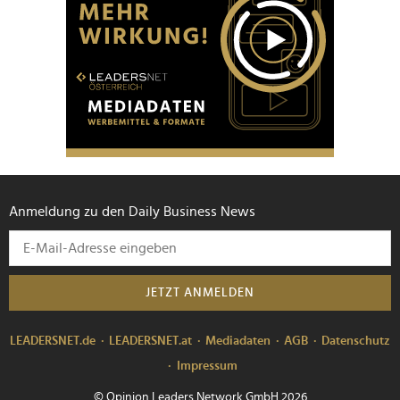
Anmeldung zu den Daily Business News
JETZT ANMELDEN
LEADERSNET.de
LEADERSNET.at
Mediadaten
AGB
Datenschutz
Impressum
© Opinion Leaders Network GmbH 2026