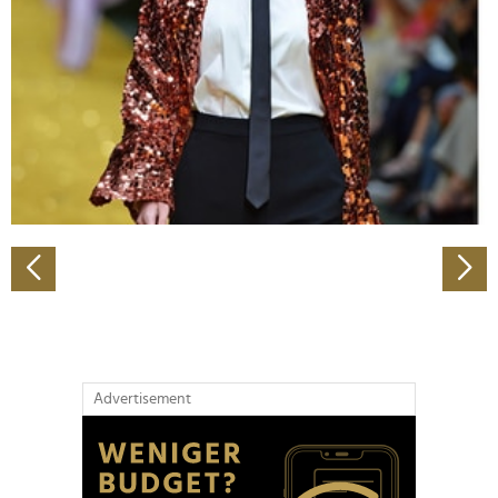
Wir verwenden Cookies, um Inhalte und Anzeigen zu
personalisieren, Funktionen für soziale Medien anbieten
zu können und die Zugriffe auf unsere Website zu
analysieren. Außerdem geben wir Informationen zu Ihrer
Verwendung unserer Website an unsere Partner für
soziale Medien, Werbung und Analysen weiter. Unsere
Partner führen diese Informationen möglicherweise mit
weiteren Daten zusammen, die Sie ihnen bereitgestellt
haben oder die sie im Rahmen Ihrer Nutzung der Dienste
gesammelt haben.
Advertisement