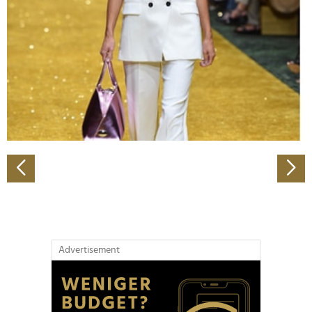
Wir verwenden Cookies, um Inhalte und Anzeigen zu
personalisieren, Funktionen für soziale Medien anbieten
zu können und die Zugriffe auf unsere Website zu
analysieren. Außerdem geben wir Informationen zu Ihrer
Verwendung unserer Website an unsere Partner für
soziale Medien, Werbung und Analysen weiter. Unsere
Partner führen diese Informationen möglicherweise mit
weiteren Daten zusammen, die Sie ihnen bereitgestellt
haben oder die sie im Rahmen Ihrer Nutzung der Dienste
gesammelt haben.
Advertisement