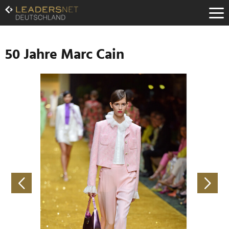
Zum
Inhalt
Zur
Fußzeilen-
Navigation
50 Jahre Marc Cain
Zur
Hauptnavigation