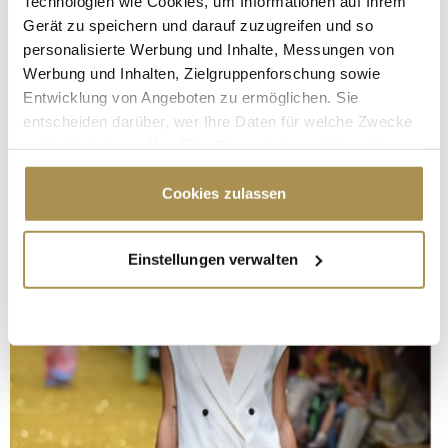
Technologien wie Cookies, um Informationen auf Ihrem
Gerät zu speichern und darauf zuzugreifen und so
personalisierte Werbung und Inhalte, Messungen von
Werbung und Inhalten, Zielgruppenforschung sowie
Entwicklung von Angeboten zu ermöglichen. Sie
entscheiden darüber, wer Ihre Daten für welche Zwecke
nutzt. Sie können Ihre Einwilligung jederzeit über die
Cookie-Erklärung oder durch Klicken auf das Privacy
Trigger Symbol ändern oder widerrufen
Cookies zulassen
Wenn Sie es erlauben, würden wir auch gerne:
Einstellungen verwalten
Informationen über Ihre geografische Lage
erfassen, welche bis auf einige Meter genau sein
können
Ihr Gerät durch aktives Scannen nach
bestimmten Merkmalen (Fingerprinting) identifizieren
Erfahren Sie mehr darüber, wie Ihre persönlichen Daten
verarbeitet werden, und legen Sie Ihre Präferenzen im
Abschnitt Einzelheiten
fest.