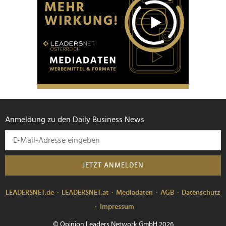
Anmeldung zu den Daily Business News
JETZT ANMELDEN
LEADERSNET.de
LEADERSNET.at
Mediadaten
AGB
Datenschutz
Impressum
© Opinion Leaders Network GmbH 2026