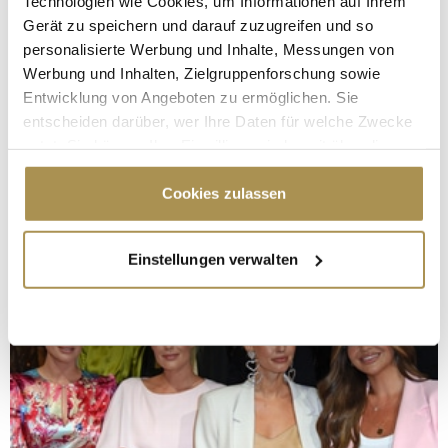
Technologien wie Cookies, um Informationen auf Ihrem
Gerät zu speichern und darauf zuzugreifen und so
personalisierte Werbung und Inhalte, Messungen von
Werbung und Inhalten, Zielgruppenforschung sowie
Entwicklung von Angeboten zu ermöglichen. Sie
entscheiden darüber, wer Ihre Daten für welche Zwecke
nutzt. Sie können Ihre Einwilligung jederzeit über die
Cookie-Erklärung oder durch Klicken auf das Privacy
Trigger Symbol ändern oder widerrufen
Cookies zulassen
Wenn Sie es erlauben, würden wir auch gerne:
Einstellungen verwalten
Informationen über Ihre geografische Lage
erfassen, welche bis auf einige Meter genau sein
können
Ihr Gerät durch aktives Scannen nach
bestimmten Merkmalen (Fingerprinting) identifizieren
Erfahren Sie mehr darüber, wie Ihre persönlichen Daten
verarbeitet werden, und legen Sie Ihre Präferenzen im
Abschnitt Einzelheiten
fest.