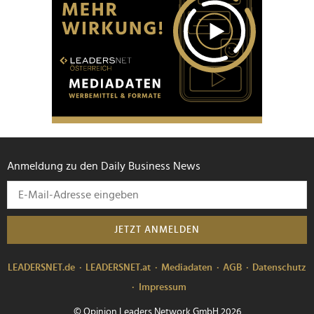
Anmeldung zu den Daily Business News
JETZT ANMELDEN
LEADERSNET.de
LEADERSNET.at
Mediadaten
AGB
Datenschutz
Impressum
© Opinion Leaders Network GmbH 2026