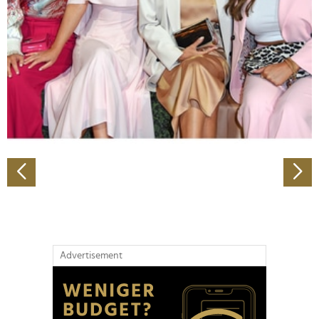
Wir verwenden Cookies, um Inhalte und Anzeigen zu
personalisieren, Funktionen für soziale Medien anbieten
zu können und die Zugriffe auf unsere Website zu
analysieren. Außerdem geben wir Informationen zu Ihrer
Verwendung unserer Website an unsere Partner für
soziale Medien, Werbung und Analysen weiter. Unsere
Partner führen diese Informationen möglicherweise mit
weiteren Daten zusammen, die Sie ihnen bereitgestellt
haben oder die sie im Rahmen Ihrer Nutzung der Dienste
gesammelt haben.
Advertisement