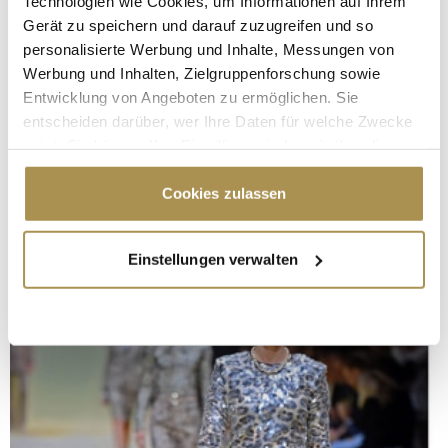
Technologien wie Cookies, um Informationen auf Ihrem
Gerät zu speichern und darauf zuzugreifen und so
personalisierte Werbung und Inhalte, Messungen von
Werbung und Inhalten, Zielgruppenforschung sowie
Entwicklung von Angeboten zu ermöglichen. Sie
entscheiden darüber, wer Ihre Daten für welche Zwecke
nutzt. Sie können Ihre Einwilligung jederzeit über die
Cookie-Erklärung oder durch Klicken auf das Privacy
Trigger Symbol ändern oder widerrufen
Cookies zulassen
Wenn Sie es erlauben, würden wir auch gerne:
Einstellungen verwalten
Informationen über Ihre geografische Lage
erfassen, welche bis auf einige Meter genau sein
können
Ihr Gerät durch aktives Scannen nach
bestimmten Merkmalen (Fingerprinting) identifizieren
Erfahren Sie mehr darüber, wie Ihre persönlichen Daten
verarbeitet werden, und legen Sie Ihre Präferenzen im
Abschnitt Einzelheiten
fest.