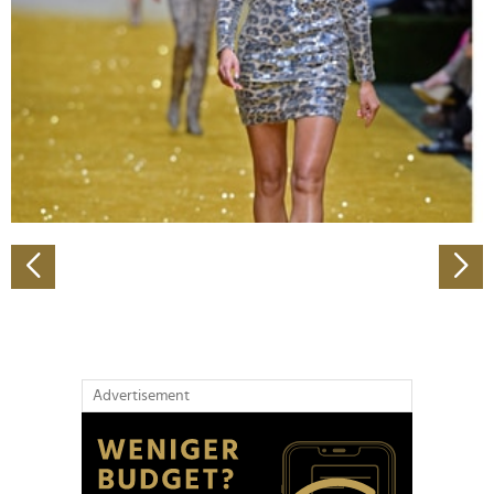
Wir verwenden Cookies, um Inhalte und Anzeigen zu
personalisieren, Funktionen für soziale Medien anbieten
zu können und die Zugriffe auf unsere Website zu
analysieren. Außerdem geben wir Informationen zu Ihrer
Verwendung unserer Website an unsere Partner für
soziale Medien, Werbung und Analysen weiter. Unsere
Partner führen diese Informationen möglicherweise mit
weiteren Daten zusammen, die Sie ihnen bereitgestellt
haben oder die sie im Rahmen Ihrer Nutzung der Dienste
gesammelt haben.
Advertisement