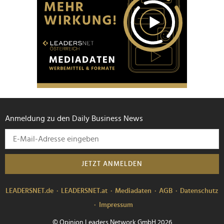
Anmeldung zu den Daily Business News
JETZT ANMELDEN
LEADERSNET.de
LEADERSNET.at
Mediadaten
AGB
Datenschutz
Impressum
© Opinion Leaders Network GmbH 2026