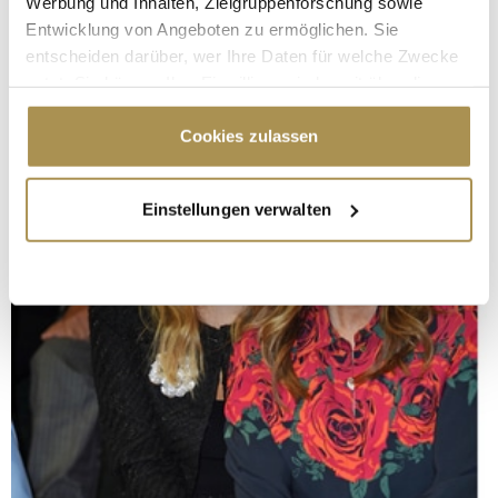
Werbung und Inhalten, Zielgruppenforschung sowie
Entwicklung von Angeboten zu ermöglichen. Sie
entscheiden darüber, wer Ihre Daten für welche Zwecke
nutzt. Sie können Ihre Einwilligung jederzeit über die
Cookie-Erklärung oder durch Klicken auf das Privacy
Trigger Symbol ändern oder widerrufen
Cookies zulassen
Wenn Sie es erlauben, würden wir auch gerne:
Einstellungen verwalten
Informationen über Ihre geografische Lage
erfassen, welche bis auf einige Meter genau sein
können
Ihr Gerät durch aktives Scannen nach
bestimmten Merkmalen (Fingerprinting) identifizieren
Erfahren Sie mehr darüber, wie Ihre persönlichen Daten
verarbeitet werden, und legen Sie Ihre Präferenzen im
Abschnitt Einzelheiten
fest.
Wir verwenden Cookies, um Inhalte und Anzeigen zu
personalisieren, Funktionen für soziale Medien anbieten