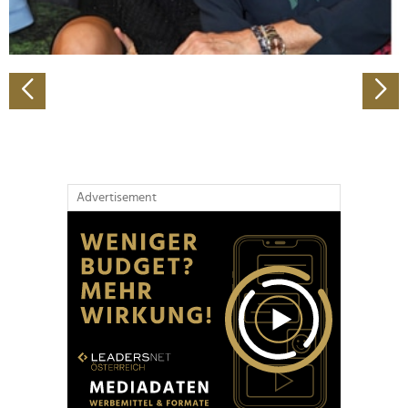
zu können und die Zugriffe auf unsere Website zu
analysieren. Außerdem geben wir Informationen zu Ihrer
Verwendung unserer Website an unsere Partner für
soziale Medien, Werbung und Analysen weiter. Unsere
Partner führen diese Informationen möglicherweise mit
weiteren Daten zusammen, die Sie ihnen bereitgestellt
haben oder die sie im Rahmen Ihrer Nutzung der Dienste
gesammelt haben.
Advertisement