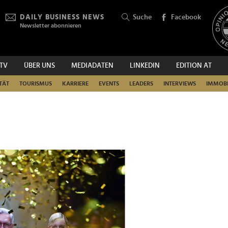
DAILY BUSINESS NEWS
Suche
Facebook
Newsletter abonnieren
.TV
ÜBER UNS
MEDIADATEN
LINKEDIN
EDITION AT
SUCHEN
TÄT
TOURISMUS
KARRIERE
EVENTS
LEADERS
INTERVIEWS
IMMOBI