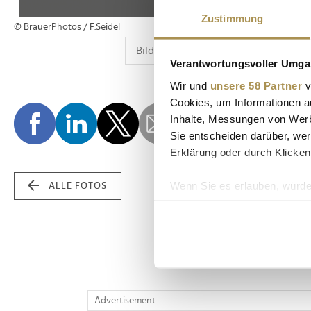
Zustimmung
© BrauerPhotos / F.Seidel
Verantwortungsvoller Umgan
Wir und
unsere 58 Partner
v
Cookies, um Informationen a
Inhalte, Messungen von Werb
Sie entscheiden darüber, wer
Erklärung oder durch Klicken
Wenn Sie es erlauben, würde
ALLE FOTOS
Informationen über Ih
Ihr Gerät durch aktiv
Erfahren Sie mehr darüber, w
Einzelheiten
fest.
Wir verwenden Cookies, um I
Advertisement
und die Zugriffe auf unsere 