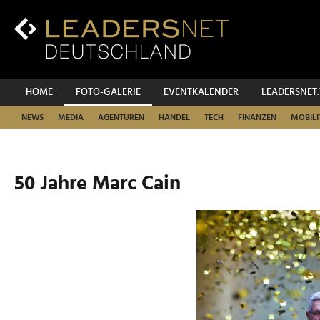
Zum
Inhalt
Zur
Fußzeilen-
Navigation
Zur
HOME
FOTO-GALERIE
EVENTKALENDER
LEADERSNET
Hauptnavigation
NEWS
MEDIA
AGENTUREN
HANDEL
TECH
FINANZEN
MOBILI
50 Jahre Marc Cain