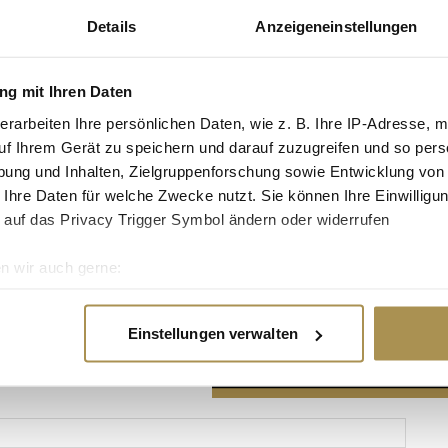
Details
Anzeigeneinstellungen
g mit Ihren Daten
erarbeiten Ihre persönlichen Daten, wie z. B. Ihre IP-Adresse, m
Advertisement
uf Ihrem Gerät zu speichern und darauf zuzugreifen und so pers
ung und Inhalten, Zielgruppenforschung sowie Entwicklung von
 Ihre Daten für welche Zwecke nutzt. Sie können Ihre Einwilligun
 auf das Privacy Trigger Symbol ändern oder widerrufen
n wir auch gerne:
re geografische Lage erfassen, welche bis auf einige Meter gen
es Scannen nach bestimmten Merkmalen (Fingerprinting) identifi
Einstellungen verwalten
ie Ihre persönlichen Daten verarbeitet werden, und legen Sie I
nhalte und Anzeigen zu personalisieren, Funktionen für soziale
Website zu analysieren. Außerdem geben wir Informationen zu I