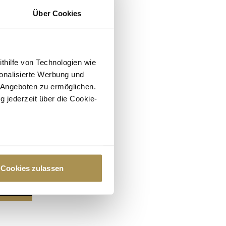
Über Cookies
ithilfe von Technologien wie
onalisierte Werbung und
 Angeboten zu ermöglichen.
g jederzeit über die Cookie-
au sein können
zieren
Cookies zulassen
hre Präferenzen im
Abschnitt
 Medien anbieten zu können
hrer Verwendung unserer